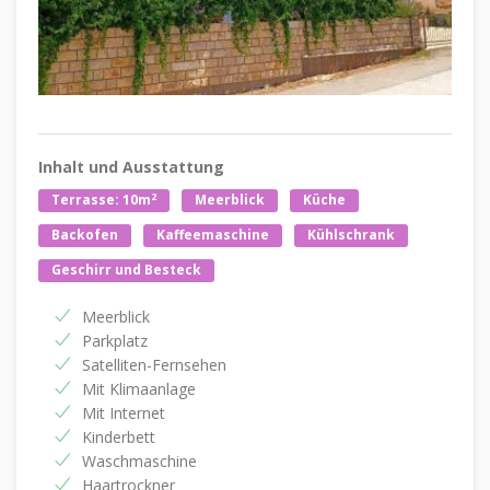
Inhalt und Ausstattung
2
Terrasse: 10m
Meerblick
Küche
Backofen
Kaffeemaschine
Kühlschrank
Geschirr und Besteck
Meerblick
Parkplatz
Satelliten-Fernsehen
Mit Klimaanlage
Mit Internet
Kinderbett
Waschmaschine
Haartrockner