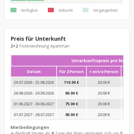
Verfügbar
Gebucht
Vergangenheit
Preis für Unterkunft
2+2
Ferienwohnung Apartman
Unterkunftspreis pro Nacht
Datum
Für 2 Person
+ extra Person
Mini
29.07.2026 - 25.08.2026
110.00 €
20.00 €
26.08.2026 - 29.09.2026
80.00 €
20.00 €
01.06.2027 - 30.06.2027
75.00 €
20.00 €
01.07.2027 - 28.07.2027
90.00 €
20.00 €
Mietbedingungen
Aufenthalt länger als
8
Tage der Preis verringert sich um
5