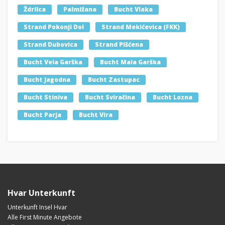
Ždrilca
Palmižana
Bucht Vlaka
Strand Pokonji Dol
Strand Mekićevica (FKK)
Strand Dubovica
Strand Pišćena
Bucht Vela Garška
Bucht Mala Garška
Bucht Jagodna
Bucht Zastupac
Bucht Stiniva
Bucht Sviračina
Bucht Lozna
Bucht Parja
Bucht Vira
Hvar Unterkunft
Unterkunft Insel Hvar
Alle First Minute Angebote