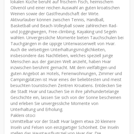
lokalen Küche beruht auf frischem Fisch, heimischem
Olivenöl und einer reichen Auswahl an guten kroatischen
Weinen sowie der Gastfreundschaft der Wirte.
Aktivurlauber können zwischen Tennis, Handball,
Basketball und Beach-Volleyball sowie zahlreichen Rad-
und Joggingwegen, Free-climbing, Kayaking und Segeln
wählen. Unvergessliche Momente bieten Tauchschulen bei
Tauchgängen in die üppige Unterwasserwelt von Hvar.
Auch die vielseitigen Unterhaltungsmöglichkeiten,
insbesondere das Nachtleben, welches speziell junge
Menschen aus der ganzen Welt anzieht, haben Hvar
inzwischen berühmt gemacht. Mit dem vielfältigen und
guten Angebot an Hotels, Ferienwohnungen, Zimmer und
Campingplätzen ist Hvar eines der beliebtesten und meist
besuchten touristischen Zentren Kroatiens. Entdecken Sie
die Stadt Hvar und tauchen Sie in ihre jahrhundertelange
Geschichte ein, lassen Sie sich von der Sonne bescheinen
und erleben Sie unvergessliche Momente von
Unterhaltung und Erholung.
Pakleni otoci
Unmittelbar vor der Stadt Hvar lagern etwa 20 kleinere
Inseln und Felsen von einzigartiger Schönheit. Die Inseln
stellen das Hauptausflugsziel von Hvar dar. Die