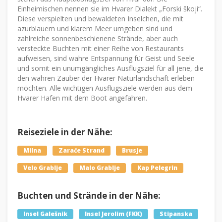
Einheimischen nennen sie im Hvarer Dialekt „Forski škoji“.
Diese verspielten und bewaldeten Inselchen, die mit
azurblauem und klarem Meer umgeben sind und
zahlreiche sonnenbeschienene Strände, aber auch
versteckte Buchten mit einer Reihe von Restaurants
aufweisen, sind wahre Entspannung für Geist und Seele
und somit ein unumgängliches Ausflugsziel für all jene, die
den wahren Zauber der Hvarer Naturlandschaft erleben
möchten. Alle wichtigen Ausflugsziele werden aus dem
Hvarer Hafen mit dem Boot angefahren.
Reiseziele in der Nähe:
Milna
Zaraće Strand
Brusje
Velo Grablje
Malo Grablje
Kap Pelegrin
Buchten und Strände in der Nähe:
Insel Galešnik
Insel Jerolim (FKK)
Stipanska