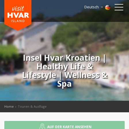
Deutsch
Insel Hvar Kroatien |
Healthy Life &
Lifestyle | Wellness &
Spa
Home
Touren & Ausflüge
AUF DER KARTE ANSEHEN