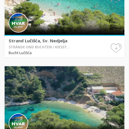
Strand Lučišća, Sv. Nedjelja
+
STRÄNDE UND BUCHTEN / KIESST...
Bucht Lučišća