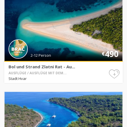
490
€
2-12 Person
Bol und Strand Zlatni Rat - Au...
+
AUSFLÜGE / AUSFLÜGE MIT DEM...
Stadt Hvar