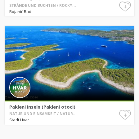
+
STRÄNDE UND BUCHTEN / ROCKY...
Bojanić Bad
Pakleni inseln (Pakleni otoci)
+
NATUR UND EINSAMKEIT / NATUR...
Stadt Hvar