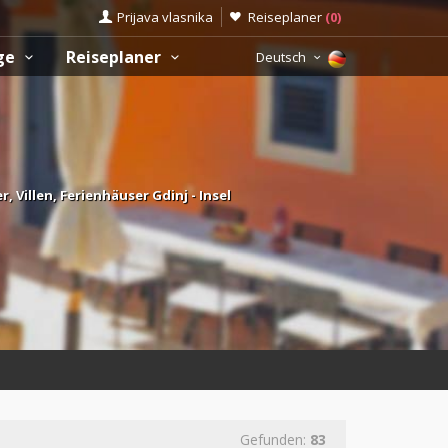
Prijava vlasnika
Reiseplaner
(
0
)
üge
Reiseplaner
Deutsch
Villen, Ferienhäuser Gdinj - Insel
Gefunden:
83