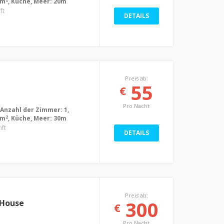
2m
, Küche, Meer: 20m
ft
DETAILS
Preis ab:
55
€
Pro Nacht
 Anzahl der Zimmer: 1,
2
2m
, Küche, Meer: 30m
nft
DETAILS
Preis ab:
300
 House
€
Pro Nacht