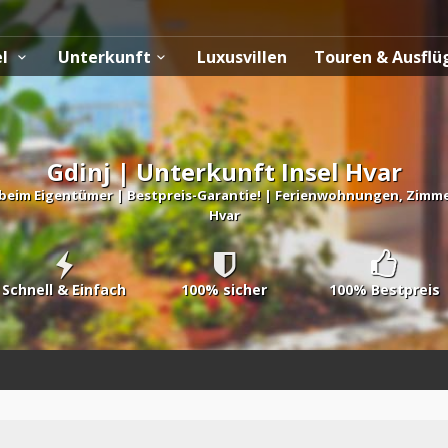
el
Unterkunft
Luxusvillen
Touren & Ausfl
Gdinj | Unterkunft Insel Hvar
beim Eigentümer | Bestpreis-Garantie! | Ferienwohnungen, Zimmer, 
Hvar
Schnell & Einfach
100% sicher
100% Bestpreis