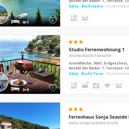
Anzahl der Bäder: 1, Terrasse: 1
Gdinj
-
Bucht Jedra
- Privatunterkun
+
4+1
Studio Ferienwohnung 1
WOHNUNGEN PARADISE
2
Grundfläche: 30m
, Erdgeschoss,
Anzahl der Bäder: 1, Terrasse: 1
Gdinj
-
Bucht Torac
- Privatunterku
+
2+0
Ferienhaus Sonja Seaside
HAUS SONJA SEASIDE HOUSE