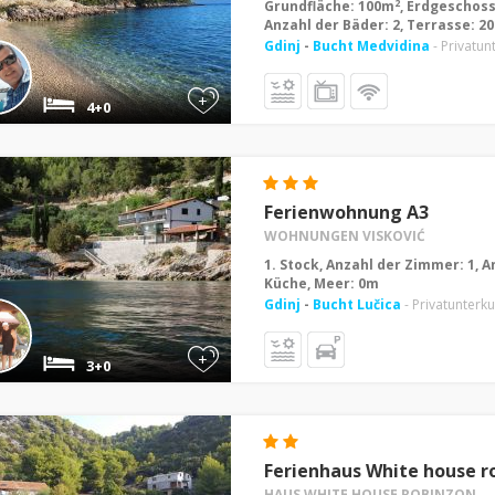
2
Grundfläche: 100m
, Erdgeschoss
Anzahl der Bäder: 2, Terrasse: 2
Gdinj
-
Bucht Medvidina
- Privatun
+
4+0
Ferienwohnung A3
WOHNUNGEN VISKOVIĆ
1. Stock, Anzahl der Zimmer: 1, A
Küche, Meer: 0m
Gdinj
-
Bucht Lučica
- Privatunterku
+
3+0
Ferienhaus White house r
HAUS WHITE HOUSE ROBINZON