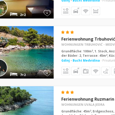
Gdinj
-
Bucht Medvidina
- Privatun
+
2+2
Ferienwohnung Trbuhović
WOHNUNGEN TRBUHOVIĆ - MEDV
2
Grundfläche: 100m
, 1. Stock, A
2
der Bäder: 2, Terrasse: 45m
, Kü
Gdinj
-
Bucht Medvidina
- Privatun
+
7+2
Ferienwohnung Ruzmarin
WOHNUNGEN UVALA JEDRA
2
Grundfläche: 45m
, Erdgeschoss,