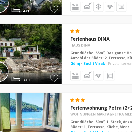
+
4+1
Ferienhaus ĐINA
HAUS ĐINA
2
Grundfläche: 55m
, Das ganze Ha
Anzahl der Bäder: 2, Terrasse, K
Gdinj
-
Bucht Virak
- Privatunterkun
+
7+0
Ferienwohnung Petra (2+
WOHNUNGEN MARTA&PETRA MEDV
2
Grundfläche: 50m
, 1. Stock, Anz
Bäder: 1, Terrasse, Küche, Meer: