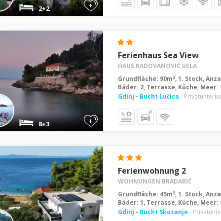
+
2+2
Ferienhaus Sea View
HAUS RADOVANOVIĆ VELA
2
Grundfläche: 90m
, 1. Stock, Anz
Bäder: 2, Terrasse, Küche, Meer:
Gdinj
-
Bucht Lučica
- Privatunterku
+
8+3
Ferienwohnung 2
WOHNUNGEN BRADARIĆ
2
Grundfläche: 45m
, 1. Stock, Anz
Bäder: 1, Terrasse, Küche, Meer:
Gdinj
-
Bucht Skozanje
- Privatunt