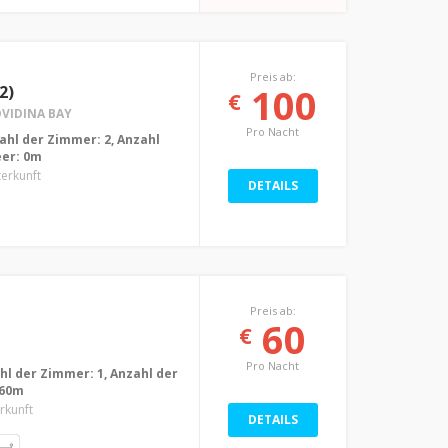
Preis ab:
100
2)
€
IDINA BAY
Pro Nacht
nzahl der Zimmer: 2, Anzahl
eer: 0m
terkunft
DETAILS
Preis ab:
60
€
Pro Nacht
ahl der Zimmer: 1, Anzahl der
 60m
erkunft
DETAILS