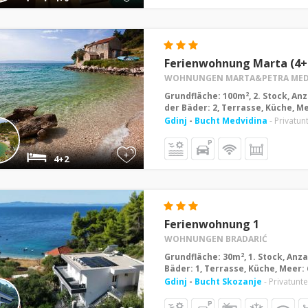
Ferienwohnung Marta (4+
WOHNUNGEN MARTA&PETRA MEDV
2
Grundfläche: 100m
, 2. Stock, A
der Bäder: 2, Terrasse, Küche, M
Gdinj
-
Bucht Medvidina
- Privatun
+
4+2
Ferienwohnung 1
WOHNUNGEN BRADARIĆ
2
Grundfläche: 30m
, 1. Stock, Anz
Bäder: 1, Terrasse, Küche, Meer:
Gdinj
-
Bucht Skozanje
- Privatunt