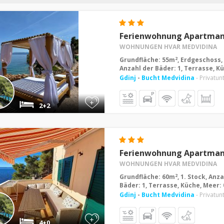
Ferienwohnung Apartman 
WOHNUNGEN HVAR MEDVIDINA
2
Grundfläche: 55m
, Erdgeschoss,
Anzahl der Bäder: 1, Terrasse, K
Gdinj
-
Bucht Medvidina
- Privatun
+
2+2
Ferienwohnung Apartman 
WOHNUNGEN HVAR MEDVIDINA
2
Grundfläche: 60m
, 1. Stock, Anz
Bäder: 1, Terrasse, Küche, Meer:
Gdinj
-
Bucht Medvidina
- Privatun
+
4+0