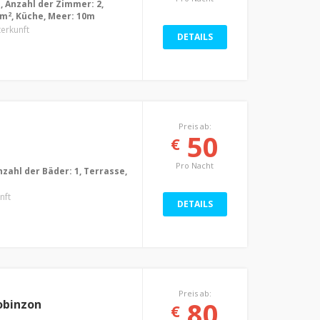
, Anzahl der Zimmer: 2,
2
0m
, Küche, Meer: 10m
terkunft
DETAILS
Preis ab:
50
€
Pro Nacht
nzahl der Bäder: 1, Terrasse,
nft
DETAILS
Preis ab:
80
obinzon
€