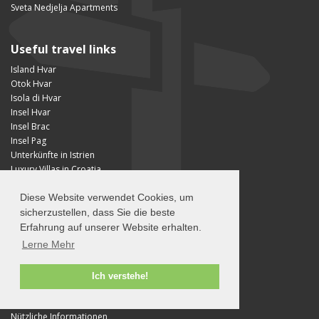
Sveta Nedjelja Apartments
Useful travel links
Island Hvar
Otok Hvar
Isola di Hvar
Insel Hvar
Insel Brac
Insel Pag
Unterkünfte in Istrien
Luxury Villas in Croatia
Luxury properties in Croatia
Travel partners
Diese Website verwendet Cookies, um
sicherzustellen, dass Sie die beste
Erfahrung auf unserer Website erhalten.
About
Lerne Mehr
About Island Hvar
Über uns
Ich verstehe!
Terms of Use
Privacy Policy
Nützliche Informationen