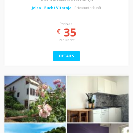
Jelsa
-
Bucht Vitarnja
- Privatunterkunft
Preis ab:
35
€
Pro Nacht
DETAILS