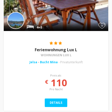
+
4+0
Ferienwohnung Lux L
WOHNUNGEN LUX L
Jelsa
-
Bucht Mina
- Privatunterkunft
Preis ab:
110
€
Pro Nacht
DETAILS