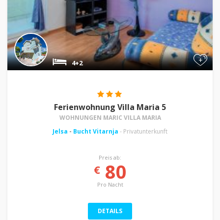
+
4+2
Ferienwohnung Villa Maria 5
WOHNUNGEN MARIC VILLA MARIA
Jelsa
-
Bucht Vitarnja
- Privatunterkunft
Preis ab:
80
€
Pro Nacht
DETAILS