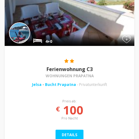
+
4+0
Ferienwohnung C3
WOHNUNGEN PRAPATNA
Jelsa
-
Bucht Prapatna
- Privatunterkunft
Preis ab:
100
€
Pro Nacht
DETAILS