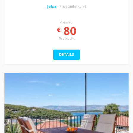
Jelsa
- Privatunterkunft
Preis ab:
80
€
Pro Nacht
DETAILS