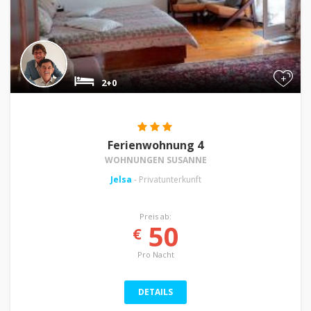
+
2+0
Ferienwohnung 4
WOHNUNGEN SUSANNE
Jelsa
- Privatunterkunft
Preis ab:
50
€
Pro Nacht
DETAILS