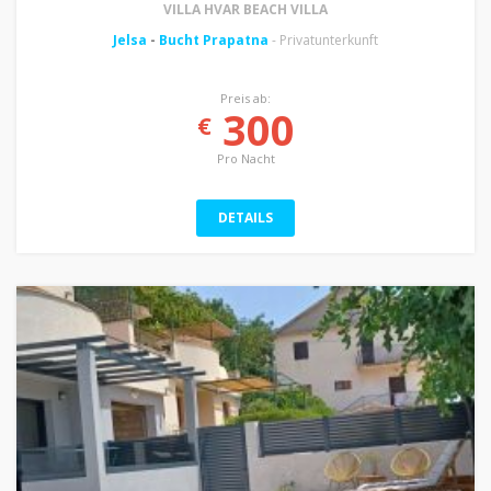
VILLA HVAR BEACH VILLA
Jelsa
-
Bucht Prapatna
- Privatunterkunft
Preis ab:
300
€
Pro Nacht
DETAILS