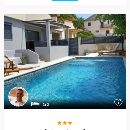
+
2+2