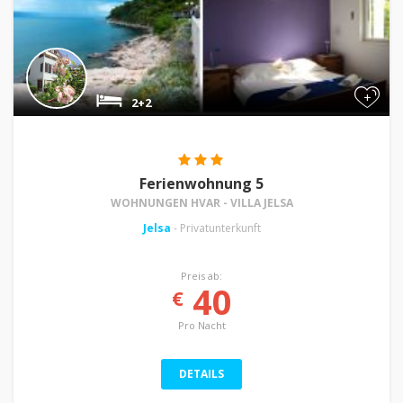
+
2+2
Ferienwohnung 5
WOHNUNGEN HVAR - VILLA JELSA
Jelsa
- Privatunterkunft
Preis ab:
40
€
Pro Nacht
DETAILS