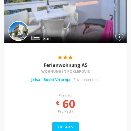
+
2+0
Ferienwohnung A5
WOHNUNGEN POKLEPOVIC
Jelsa
-
Bucht Vitarnja
- Privatunterkunft
Preis ab:
60
€
Pro Nacht
DETAILS