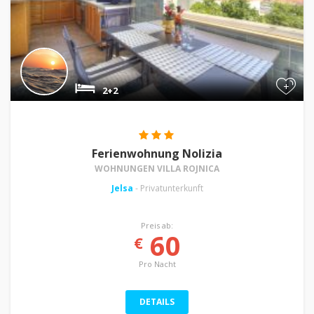
+
2+2
Ferienwohnung Nolizia
WOHNUNGEN VILLA ROJNICA
Jelsa
- Privatunterkunft
Preis ab:
60
€
Pro Nacht
DETAILS