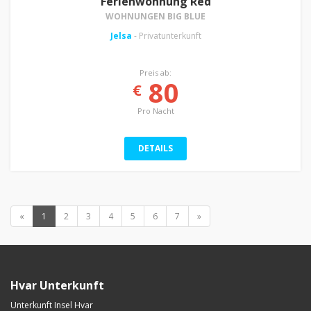
Ferienwohnung Red
WOHNUNGEN BIG BLUE
Jelsa
- Privatunterkunft
Preis ab:
80
€
Pro Nacht
DETAILS
«
1
2
3
4
5
6
7
»
Hvar Unterkunft
Unterkunft Insel Hvar