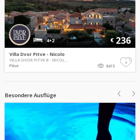
236
€
4+2
Villa Dvor Pitve - Nicolo
VILLA DVOR PITVE B - NICOL...
+
Pitve
8415
‹
›
Besondere Ausflüge