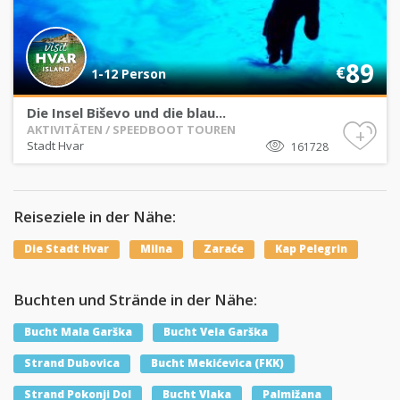
89
€
1-12 Person
Die Insel Biševo und die blau...
AKTIVITÄTEN / SPEEDBOOT TOUREN
+
Stadt Hvar
161728
Reiseziele in der Nähe:
Die Stadt Hvar
Milna
Zaraće
Kap Pelegrin
Buchten und Strände in der Nähe:
Bucht Mala Garška
Bucht Vela Garška
Strand Dubovica
Bucht Mekićevica (FKK)
Strand Pokonji Dol
Bucht Vlaka
Palmižana