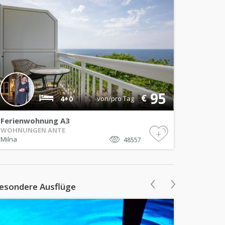
95
€
4+0
von/pro Tag
Ferienwohnung A3
WOHNUNGEN ANTE
+
Milna
48557
‹
›
esondere Ausflüge