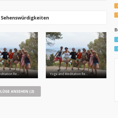
d Sehenswürdigkeiten
B
itation Re...
Yoga and Meditation Re...
FLÜGE ANSEHEN (2)