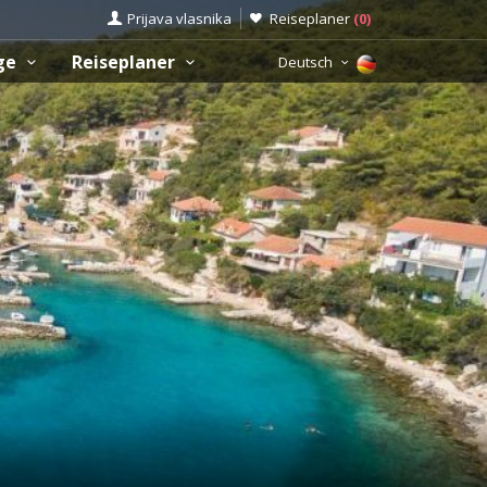
Prijava vlasnika
Reiseplaner
(
0
)
üge
Reiseplaner
Deutsch