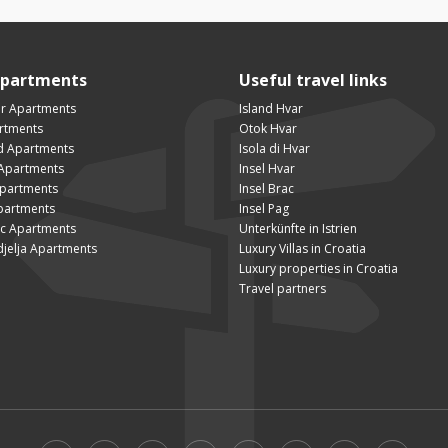
Apartments
Useful travel links
ar Apartments
Island Hvar
artments
Otok Hvar
ad Apartments
Isola di Hvar
Apartments
Insel Hvar
Apartments
Insel Brac
partments
Insel Pag
ac Apartments
Unterkünfte in Istrien
djelja Apartments
Luxury Villas in Croatia
Luxury properties in Croatia
Travel partners