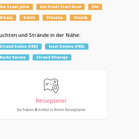
Die Stadt Jelsa
Die Stadt Stari Grad
Dol
Vrbanj
Svirče
Vrboska
Vrisnik
uchten und Strände in der Nähe:
Strand Soline (FKK)
Insel Zečevo (FKK)
Bucht Basina
Strand Vitarnja
Reiseplaner
Sie haben
0
Artikel in Ihrem Reiseplaner