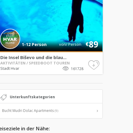
89
€
1-12 Person
von/ Person
Die Insel Biševo und die blau...
AKTIVITÄTEN / SPEEDBOOT TOUREN
+
Stadt Hvar
161728
Unterkunftskategorien
Bucht Mudri Dolac Apartments
(9)
eiseziele in der Nähe: