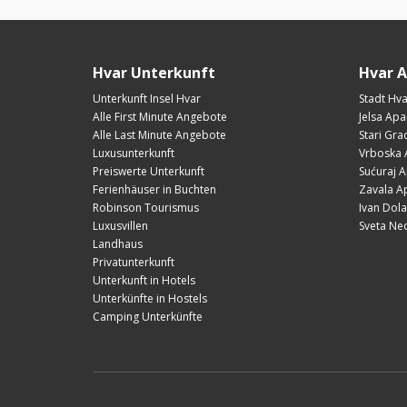
Hvar Unterkunft
Hvar 
Unterkunft Insel Hvar
Stadt Hv
Alle First Minute Angebote
Jelsa Ap
Alle Last Minute Angebote
Stari Gr
Luxusunterkunft
Vrboska 
Preiswerte Unterkunft
Sućuraj 
Ferienhäuser in Buchten
Zavala A
Robinson Tourismus
Ivan Dol
Luxusvillen
Sveta Ne
Landhaus
Privatunterkunft
Unterkunft in Hotels
Unterkünfte in Hostels
Camping Unterkünfte