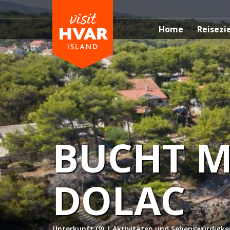
Home
Reisezi
BUCHT M
DOLAC
Unterkunft (9)
|
Aktivitäten und Sehenswürdigkei