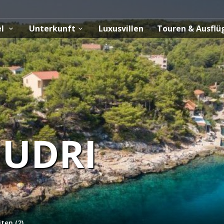
el
Unterkunft
Luxusvillen
Touren & Ausfl
UDRI
ten (2)