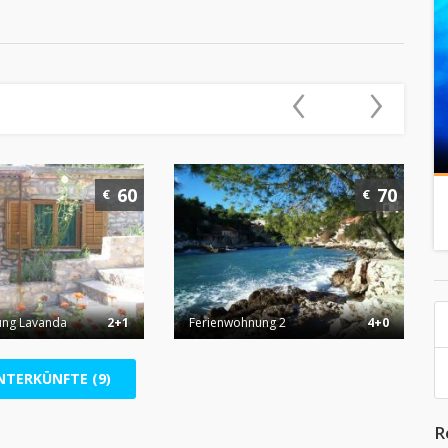
‹
›
60
70
€
€
ung Lavanda
2+1
Ferienwohnung 2
4+0
NTERKÜNFTE (9)
R