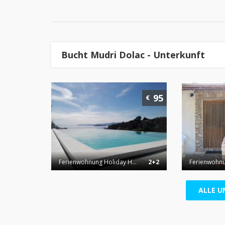
Bucht Mudri Dolac - Unterkunft
95
€
Ferienwohnung Holiday H...
2+2
Ferienwohn
ALLE U