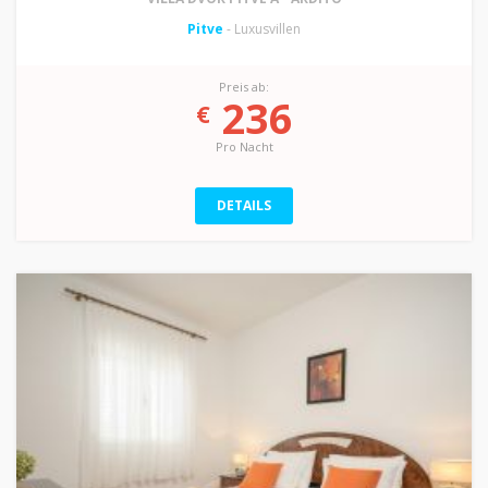
Pitve
- Luxusvillen
Preis ab:
236
€
Pro Nacht
DETAILS