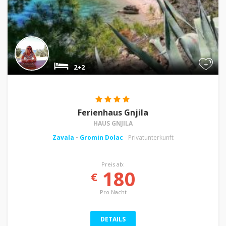
+
2+2
Ferienhaus Gnjila
HAUS GNJILA
Zavala
-
Gromin Dolac
- Privatunterkunft
Preis ab:
180
€
Pro Nacht
DETAILS