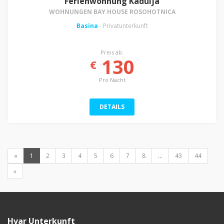
Ferienwohnung Kadulja
WOHNUNGEN BAY HOUSE ROSOHOTNICA
Basina
- Privatunterkunft
Preis ab:
130
€
Pro Nacht
DETAILS
«
1
2
3
4
5
6
7
8
...
43
44
»
Hvar Unterkunft