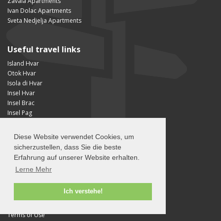
Zavala Apartments
Ivan Dolac Apartments
Sveta Nedjelja Apartments
Useful travel links
Island Hvar
Otok Hvar
Isola di Hvar
Insel Hvar
Insel Brac
Insel Pag
Unterkünfte in Istrien
Luxury Villas in Croatia
Diese Website verwendet Cookies, um
Luxury properties in Croatia
sicherzustellen, dass Sie die beste
Travel partners
Erfahrung auf unserer Website erhalten.
Lerne Mehr
About
Ich verstehe!
About Island Hvar
Über uns
Terms of Use