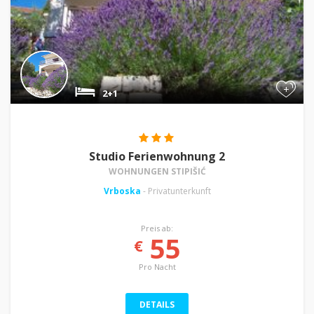
+
2+1
Studio Ferienwohnung 2
WOHNUNGEN STIPIŠIĆ
Vrboska
- Privatunterkunft
Preis ab:
55
€
Pro Nacht
DETAILS