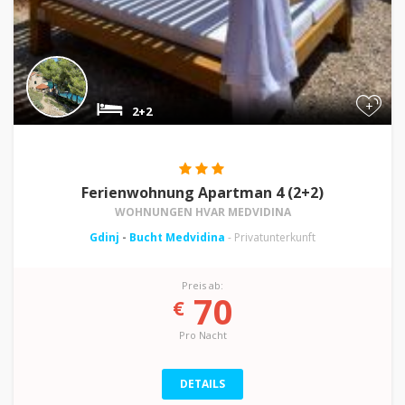
+
2+2
Ferienwohnung Apartman 4 (2+2)
WOHNUNGEN HVAR MEDVIDINA
Gdinj
-
Bucht Medvidina
- Privatunterkunft
Preis ab:
70
€
Pro Nacht
DETAILS