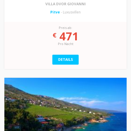
VILLA DVOR GIOVANNI
Pitve
- Luxusvillen
Preis ab:
471
€
Pro Nacht
DETAILS