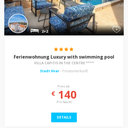
+
2+2
Ferienwohnung Luxury with swimming pool
VILLA CAPITIS IN THE CENTRE ****
Stadt Hvar
- Privatunterkunft
Preis ab:
140
€
Pro Nacht
DETAILS