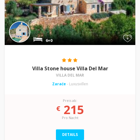
+
6+0
Villa Stone house Villa Del Mar
VILLA DEL MAR
Zaraće
- Luxusvillen
Preis ab:
215
€
Pro Nacht
DETAILS