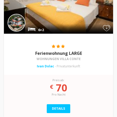
+
6+2
Ferienwohnung LARGE
WOHNUNGEN VILLA CONTE
Ivan Dolac
- Privatunterkunft
Preis ab:
70
€
Pro Nacht
DETAILS