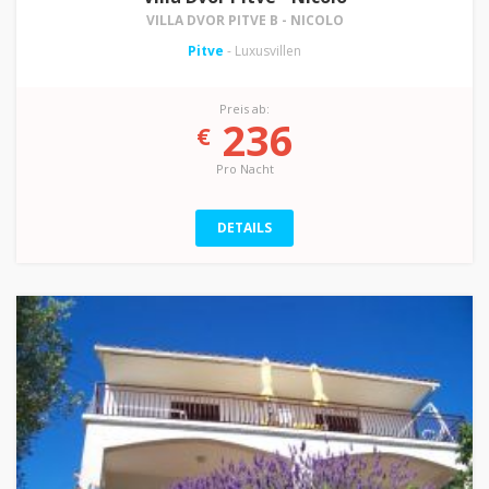
VILLA DVOR PITVE B - NICOLO
Pitve
- Luxusvillen
Preis ab:
236
€
Pro Nacht
DETAILS