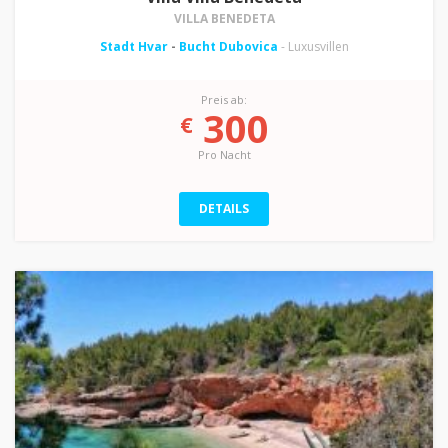
VILLA BENEDETA
Stadt Hvar
-
Bucht Dubovica
- Luxusvillen
Preis ab:
300
€
Pro Nacht
DETAILS