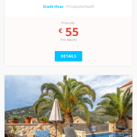
Stadt Hvar
- Privatunterkunft
Preis ab:
55
€
Pro Nacht
DETAILS