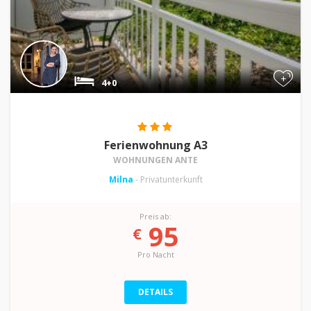
+
4+0
Ferienwohnung A3
WOHNUNGEN ANTE
Milna
- Privatunterkunft
Preis ab:
95
€
Pro Nacht
DETAILS