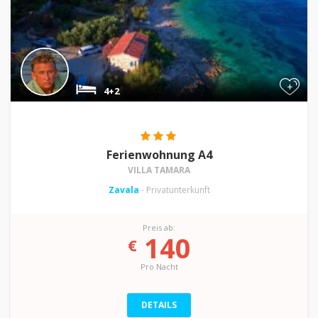
+
4+2
Ferienwohnung A4
VILLA TAMARA
Zavala
- Privatunterkunft
Preis ab:
140
€
Pro Nacht
DETAILS