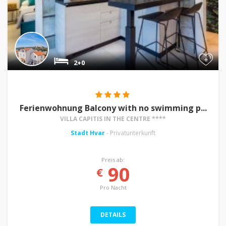
+
2+0
Ferienwohnung Balcony with no swimming p...
VILLA CAPITIS IN THE CENTRE ****
Stadt Hvar
- Privatunterkunft
Preis ab:
90
€
Pro Nacht
DETAILS