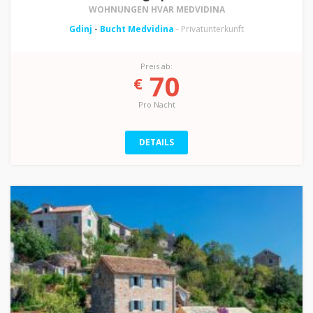
WOHNUNGEN HVAR MEDVIDINA
Gdinj
-
Bucht Medvidina
- Privatunterkunft
Preis ab:
70
€
Pro Nacht
DETAILS