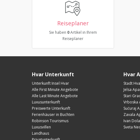
Reiseplaner
Sie haben
0
Artikel in Ihrem
Reiseplaner
Hvar Unterkunft
Hvar 
Unterkunft Insel Hvar
Stadt Hv
Alle First Minute Angebote
Jelsa Ap
Alle Last Minute Angebote
Stari Gr
Luxusunterkunft
Vrboska 
Preiswerte Unterkunft
Sućuraj 
Ferienhäuser in Buchten
Zavala A
Robinson Tourismus
Ivan Dol
Luxusvillen
Sveta Ne
Landhaus
Privatunterkunft