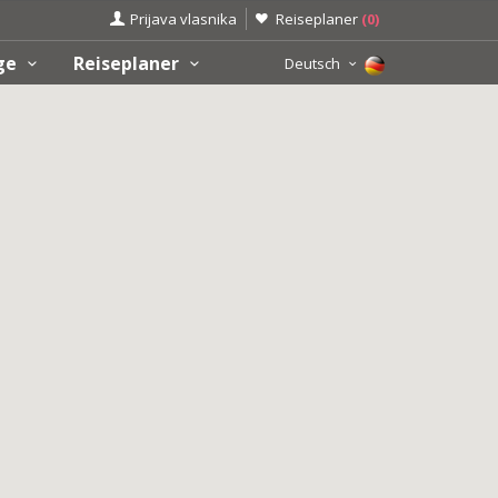
Prijava vlasnika
Reiseplaner
(
0
)
üge
Reiseplaner
Deutsch