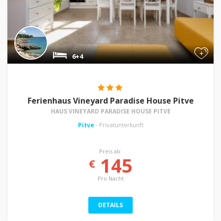
+
6+4
Ferienhaus Vineyard Paradise House Pitve
HAUS VINEYARD PARADISE HOUSE PITVE
Pitve
- Privatunterkunft
Preis ab:
145
€
Pro Nacht
DETAILS