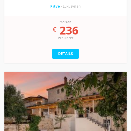
Pitve
- Luxusvillen
Preis ab:
236
€
Pro Nacht
DETAILS