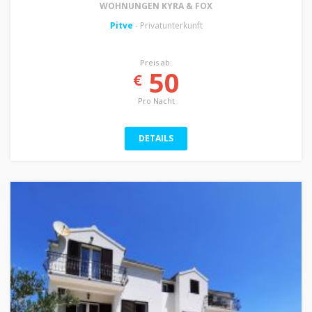
WOHNUNGEN KYRA & FOX
Pitve
- Privatunterkunft
Preis ab:
50
€
Pro Nacht
DETAILS