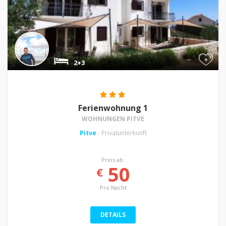
+
2+3
Ferienwohnung 1
WOHNUNGEN PITVE
Pitve
- Privatunterkunft
Preis ab:
50
€
Pro Nacht
DETAILS