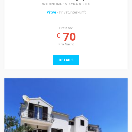
WOHNUNGEN KYRA & FOX
Pitve
- Privatunterkunft
Preis ab:
70
€
Pro Nacht
DETAILS