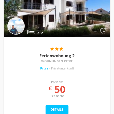
+
2+2
Ferienwohnung 2
WOHNUNGEN PITVE
Pitve
- Privatunterkunft
Preis ab:
50
€
Pro Nacht
DETAILS