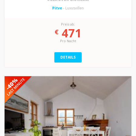
Pitve
- Luxusvillen
Preis ab:
471
€
Pro Nacht
DETAILS