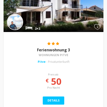
+
2+2
Ferienwohnung 3
WOHNUNGEN PITVE
Pitve
- Privatunterkunft
Preis ab:
50
€
Pro Nacht
DETAILS