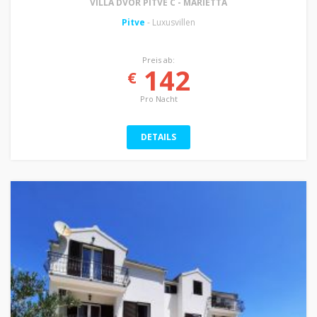
VILLA DVOR PITVE C - MARIETTA
Pitve
- Luxusvillen
Preis ab:
142
€
Pro Nacht
DETAILS