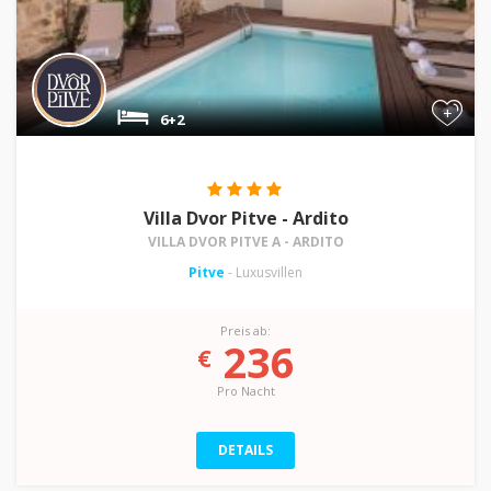
+
6+2
Villa Dvor Pitve - Ardito
VILLA DVOR PITVE A - ARDITO
Pitve
- Luxusvillen
Preis ab:
236
€
Pro Nacht
DETAILS