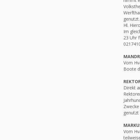
nimmt e
Volksthe
Werfthal
genutzt.
Hl. Hier
Im gleic
23 Uhr f
0217410
MANDR
Vom Hvar
Boote di
REKTO
Direkt 
Rektoren
Jahrhund
Zwecke d
genutzt
MARKU
Vom Hvar
teilweis