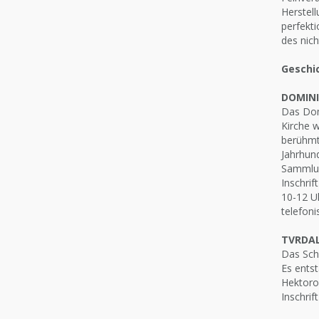
Herstell
perfekti
des nich
Geschic
DOMINI
Das Domi
Kirche 
berühmte
Jahrhund
Sammlung
Inschrif
10-12 Uh
telefon
TVRDAL
Das Schl
Es entst
Hektorov
Inschrif