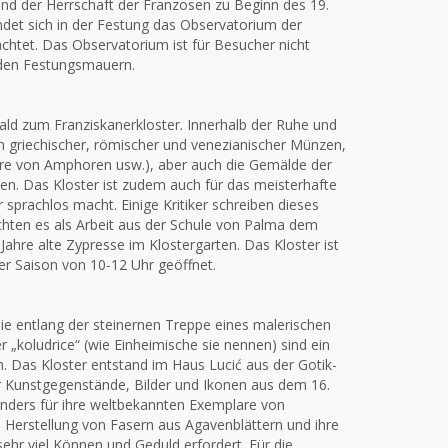
end der Herrschaft der Franzosen zu Beginn des 19.
ndet sich in der Festung das Observatorium der
htet. Das Observatorium ist für Besucher nicht
n den Festungsmauern.
ld zum Franziskanerkloster. Innerhalb der Ruhe und
n griechischer, römischer und venezianischer Münzen,
are von Amphoren usw.), aber auch die Gemälde der
. Das Kloster ist zudem auch für das meisterhafte
sprachlos macht. Einige Kritiker schreiben dieses
chten es als Arbeit aus der Schule von Palma dem
0 Jahre alte Zypresse im Klostergarten. Das Kloster ist
er Saison von 10-12 Uhr geöffnet.
e entlang der steinernen Treppe eines malerischen
 „koludrice“ (wie Einheimische sie nennen) sind ein
n. Das Kloster entstand im Haus Lucić aus der Gotik-
 Kunstgegenstände, Bilder und Ikonen aus dem 16.
onders für ihre weltbekannten Exemplare von
 Herstellung von Fasern aus Agavenblättern und ihre
ehr viel Können und Geduld erfordert. Für die