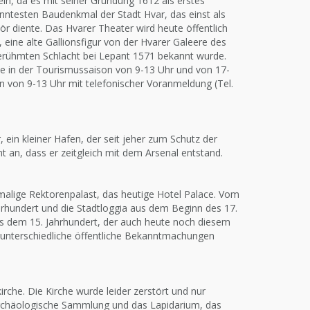
in, da es mit seiner Gründung 1612 als erstes
nntesten Baudenkmal der Stadt Hvar, das einst als
ör diente. Das Hvarer Theater wird heute öffentlich
, eine alte Gallionsfigur von der Hvarer Galeere des
berühmten Schlacht bei Lepant 1571 bekannt wurde.
die in der Tourismussaison von 9-13 Uhr und von 17-
en von 9-13 Uhr mit telefonischer Voranmeldung (Tel.
ein kleiner Hafen, der seit jeher zum Schutz der
t an, dass er zeitgleich mit dem Arsenal entstand.
alige Rektorenpalast, das heutige Hotel Palace. Vom
hrhundert und die Stadtloggia aus dem Beginn des 17.
us dem 15. Jahrhundert, der auch heute noch diesem
r unterschiedliche öffentliche Bekanntmachungen
rche. Die Kirche wurde leider zerstört und nur
e archäologische Sammlung und das Lapidarium, das