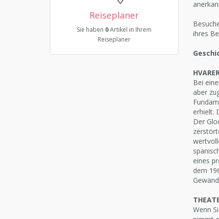
anerkann
Reiseplaner
Besuchen
Sie haben
0
Artikel in Ihrem
ihres Be
Reiseplaner
Geschic
HVARER
Bei eine
aber zug
Fundamen
erhielt.
Der Glo
zerstört
wertvol
spanisc
eines pr
dem 196
Gewände
THEATE
Wenn Sie