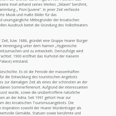
seine Insel anhand seines Werkes „Sklavin“ berühmt,
mmlung „ Pisni ljuvene”. In jener Zeit verfasste
rte Musik und malte Bilder für das
 und unumgängliche Mitbegründer der kroatischen
rellen Ausdruck bietet die Gründung des Volkstheaters
r Zeit, bzw. 1686, gründet eine Gruppe Hvarer Bürger
sche Vereinigung unter dem Namen „Hygienische
anntzumachen und zu entwickeln. Demzufolge wird
rachtet. 1900 eröffnet das Kurhotel der Kaiserin
Palace) entstand.
Geschichte. Es ist die Periode der massenhaften
 für die Entwicklung des touristischen Angebots
es zur damaligen Zeit als eines der schönsten an der
mondänen Sommerferienort. Aufgrund der interessanten
flusst wurde, sowie die unübertroffene natürliche
nen an der Adria. Seit 1991 gehört Hvar zur
trum des kroatischen Tourismusangebots. Die
n Inspiration sowohl der Hvarer Würdenträger als
, wertvolle Gemälde, Statuen sowie berühmte und