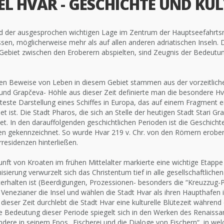
EL HVAR - GESCHICHTE UND KU
d der ausgesprochen wichtigen Lage im Zentrum der Hauptseefahrtsro
ssen, möglicherweise mehr als auf allen anderen adriatischen Inseln.
ebiet zwischen den Eroberern abspielten, sind Zeugnis der Bedeutung 
ten Beweise von Leben in diesem Gebiet stammen aus der vorzeitliche
nd Grapčeva- Höhle aus dieser Zeit definierte man die besondere Hva
älteste Darstellung eines Schiffes in Europa, das auf einem Fragmen
et ist. Die Stadt Pharos, die sich an Stelle der heutigen Stadt Stari G
t. In den darauffolgenden geschichtlichen Perioden ist die Geschichte
en gekennzeichnet. So wurde Hvar 219 v. Chr. von den Römern erobert,
esidenzen hinterließen.
nft von Kroaten im frühen Mittelalter markierte eine wichtige Etappe 
nisierung verwurzelt sich das Christentum tief in alle gesellschaftliche
terhalten ist (Beerdigungen, Prozessionen- besonders die “Kreuzzug-
Venezianer die Insel und wählen die Stadt Hvar als ihren Haupthafen i
 dieser Zeit durchlebt die Stadt Hvar eine kulturelle Blütezeit währen
le Bedeutung dieser Periode spiegelt sich in den Werken des Renaissa
dere in seinem Epos „Fischerei und die Dialoge von Fischern“, in we