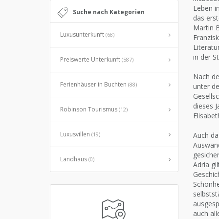
Leben in
Suche nach Kategorien
das erst
Martin B
Luxusunterkunft
(68)
Franzisk
Literatu
in der S
Preiswerte Unterkunft
(587)
Nach der
Ferienhäuser in Buchten
(88)
unter d
Gesells
dieses J
Robinson Tourismus
(12)
Elisabe
Luxusvillen
(19)
Auch das
Auswande
gesicher
Landhaus
(0)
Adria gi
Geschich
Schönhei
selbsts
ausgespr
auch al