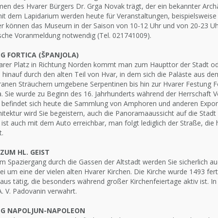
en des Hvarer Bürgers Dr. Grga Novak trägt, der ein bekannter Archä
mit dem Lapidarium werden heute für Veranstaltungen, beispielswei
r können das Museum in der Saison von 10-12 Uhr und von 20-23 Uhr 
ische Voranmeldung notwendig (Tel. 021741009).
G FORTICA (ŠPANJOLA)
rer Platz in Richtung Norden kommt man zum Haupttor der Stadt oder 
hinauf durch den alten Teil von Hvar, in dem sich die Paläste aus dem
anen Sträuchern umgebene Serpentinen bis hin zur Hvarer Festung For
. Sie wurde zu Beginn des 16. Jahrhunderts während der Herrschaft V
 befindet sich heute die Sammlung von Amphoren und anderen Exponat
hitektur wird Sie begeistern, auch die Panoramaaussicht auf die Stadt
ist auch mit dem Auto erreichbar, man folgt lediglich der Straße, die
t.
 ZUM HL. GEIST
m Spaziergang durch die Gassen der Altstadt werden Sie sicherlich auc
ei um eine der vielen alten Hvarer Kirchen. Die Kirche wurde 1493 fert
laus tätig, die besonders während großer Kirchenfeiertage aktiv ist. I
. V. Padovanin verwahrt.
NG NAPOLJUN-NAPOLEON