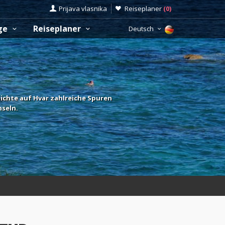
Prijava vlasnika
Reiseplaner
(
0
)
üge
Reiseplaner
Deutsch
chte auf Hvar zahlreiche Spuren
nseln.