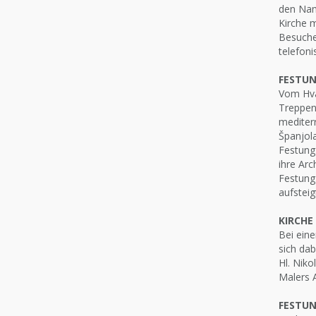
den Nam
Kirche 
Besuche
telefon
FESTUN
Vom Hva
Treppen 
mediterr
Španjola
Festung
ihre Arc
Festung 
aufsteig
KIRCHE
Bei eine
sich dab
Hl. Niko
Malers A
FESTU