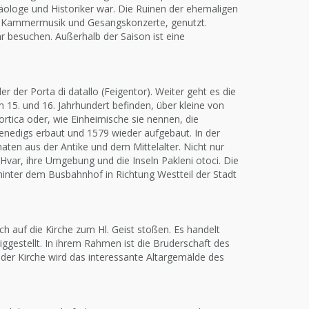
ologe und Historiker war. Die Ruinen der ehemaligen
se Kammermusik und Gesangskonzerte, genutzt.
besuchen. Außerhalb der Saison ist eine
der Porta di datallo (Feigentor). Weiter geht es die
 15. und 16. Jahrhundert befinden, über kleine von
tica oder, wie Einheimische sie nennen, die
enedigs erbaut und 1579 wieder aufgebaut. In der
en aus der Antike und dem Mittelalter. Nicht nur
 Hvar, ihre Umgebung und die Inseln Pakleni otoci. Die
 hinter dem Busbahnhof in Richtung Westteil der Stadt
h auf die Kirche zum Hl. Geist stoßen. Es handelt
iggestellt. In ihrem Rahmen ist die Bruderschaft des
n der Kirche wird das interessante Altargemälde des