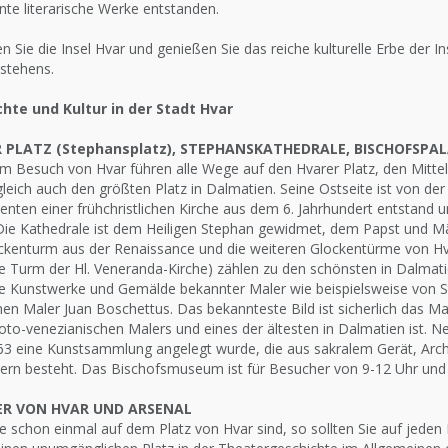
te literarische Werke entstanden.
 Sie die Insel Hvar und genießen Sie das reiche kulturelle Erbe der I
stehens.
hte und Kultur in der Stadt Hvar
 PLATZ (Stephansplatz), STEPHANSKATHEDRALE, BISCHOFSPA
m Besuch von Hvar führen alle Wege auf den Hvarer Platz, den Mittelp
leich auch den größten Platz in Dalmatien. Seine Ostseite ist von d
ten einer frühchristlichen Kirche aus dem 6. Jahrhundert entstand u
 Die Kathedrale ist dem Heiligen Stephan gewidmet, dem Papst und Mä
ckenturm aus der Renaissance und die weiteren Glockentürme von Hva
e Turm der Hl. Veneranda-Kirche) zählen zu den schönsten in Dalmati
le Kunstwerke und Gemälde bekannter Maler wie beispielsweise von 
hen Maler Juan Boschettus. Das bekannteste Bild ist sicherlich das
oto-venezianischen Malers und eines der ältesten in Dalmatien ist. Ne
3 eine Kunstsammlung angelegt wurde, die aus sakralem Gerät, Arch
rn besteht. Das Bischofsmuseum ist für Besucher von 9-12 Uhr und 
R VON HVAR UND ARSENAL
 schon einmal auf dem Platz von Hvar sind, so sollten Sie auf jeden 