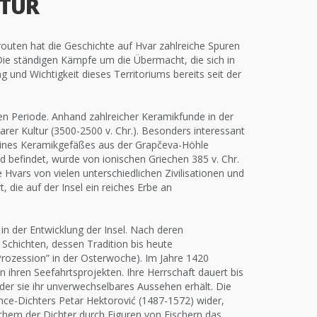
LTUR
uten hat die Geschichte auf Hvar zahlreiche Spuren
 Die ständigen Kämpfe um die Übermacht, die sich in
und Wichtigkeit dieses Territoriums bereits seit der
n Periode. Anhand zahlreicher Keramikfunde in der
rer Kultur (3500-2500 v. Chr.). Besonders interessant
t eines Keramikgefäßes aus der Grapčeva-Höhle
rad befindet, wurde von ionischen Griechen 385 v. Chr.
 Hvars von vielen unterschiedlichen Zivilisationen und
 die auf der Insel ein reiches Erbe an
in der Entwicklung der Insel. Nach deren
n Schichten, dessen Tradition bis heute
Prozession” in der Osterwoche). Im Jahre 1420
n ihren Seefahrtsprojekten. Ihre Herrschaft dauert bis
d der sie ihr unverwechselbares Aussehen erhält. Die
nce-Dichters Petar Hektorović (1487-1572) wider,
lchem der Dichter durch Figuren von Fischern das