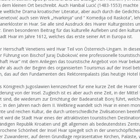
 dem kleinen Ort beschreibt. Auch Hanibal Lucić (1483-1553) machte 
e weltliche Drama kroatischer Literatur, aber auch durch die Gedichtsa
enetović auch sein Werk „Hvarkinja“ und “ Komedija od Raskota”, leh
anerkloster in Hvar. Sie alle sind Ausdruck des Hvarer Kulturgeistes
r. Einen besonderen Beitrag für das kulturelle Aufleben und den kultu
tadt Hvar im Jahre 1612, welches das erste seiner Art in Europa ist.
 Herrschaft Venetiens wird Hvar Teil von Österreich-Ungarn. In diese
er Führung von Bischof Juraj Duboković eine professionelle touristi
chaft Hvar“ mit dem Anliegen das touristische Angebot von Hvar bek
ahr als auch der Beginn des organisierten Tourismus auf der Insel bet
th, das auf den Fundamenten des Rektorenpalasts (das heutige Hotel 
 Königreich Jugoslawien kennzeichnet für eine kurze Zeit die Hvarer 
rung von der Insel. Zugleich ist es aber auch eine Zeit, in der Mittel
t sind, die wiederum zur Errichtung der Badeanstalt Bonj führt, welch
lt. In den Jahren nach dem II. Weltkrieg wandelt sich Hvar in einen 
te und reichen Kultur, die durch unterschiedliche Zivilisationen beein
t wird die Stadt Hvar eines der attraktivsten touristischen Destinatio
tändigen Republik Kroatien und gilt allgemein als bedeutendstes Zen
ochene Schönheit der Insel Hvar spiegelt sich in der unerschöpfliche
ler Zuwanderer, auf deren Grundlage repräsentative Kirchen, Paläste