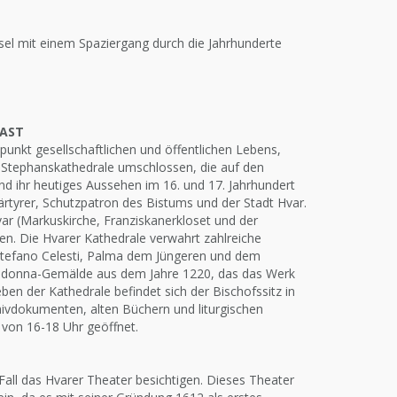
nsel mit einem Spaziergang durch die Jahrhunderte
LAST
unkt gesellschaftlichen und öffentlichen Lebens,
er Stephanskathedrale umschlossen, die auf den
nd ihr heutiges Aussehen im 16. und 17. Jahrhundert
rtyrer, Schutzpatron des Bistums und der Stadt Hvar.
r (Markuskirche, Franziskanerkloset und der
en. Die Hvarer Kathedrale verwahrt zahlreiche
Stefano Celesti, Palma dem Jüngeren und dem
 Madonna-Gemälde aus dem Jahre 1220, das das Werk
ben der Kathedrale befindet sich der Bischofssitz in
ivdokumenten, alten Büchern und liturgischen
von 16-18 Uhr geöffnet.
Fall das Hvarer Theater besichtigen. Dieses Theater