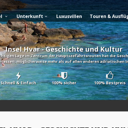
el
Unterkunft
Luxusvillen
Touren & Ausfl
Insel Hvar - Geschichte und Kultur
htigen Lage im Zentrum der Hauptseefahrtsrouten hat die Geschi
rlassen, möglicherweise mehr als auf allen anderen adriatischen I
Schnell & Einfach
100% sicher
100% Bestpreis