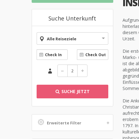
INS
Suche Unterkunft
Aufgrun
hinterla
diesem G
Urzeit.
Alle Reiseziele
Die ers
Marko- u
ist die 
abgebild
gegründe
Einflüss
Sommerr
SUCHE JETZT
Die Anku
Christia
aufrech
erobern 
Erweiterte Filter
1797. In
kulturel
insbeson