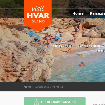
Home
Reisezi
Aufgrund der ausgesprochen wic
hinte
Home
Geschichte und Kultur
AUF DER KARTE ANSEHEN