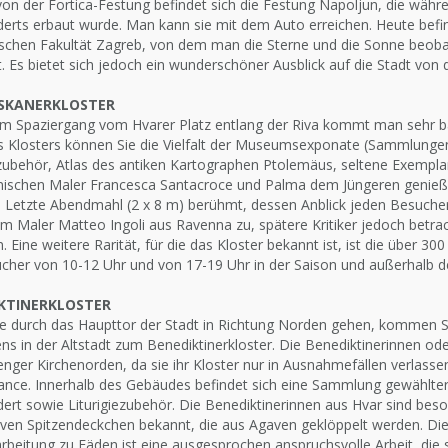
on der Fortica-Festung befindet sich die Festung Napoljun, die währ
derts erbaut wurde. Man kann sie mit dem Auto erreichen. Heute befi
schen Fakultät Zagreb, von dem man die Sterne und die Sonne beobac
. Es bietet sich jedoch ein wunderschöner Ausblick auf die Stadt vo
SKANERKLOSTER
em Spaziergang vom Hvarer Platz entlang der Riva kommt man sehr ba
des Klosters können Sie die Vielfalt der Museumsexponate (Sammlunge
ezubehör, Atlas des antiken Kartographen Ptolemäus, seltene Exempl
nischen Maler Francesca Santacroce und Palma dem Jüngeren genießen
 Letzte Abendmahl (2 x 8 m) berühmt, dessen Anblick jeden Besucher 
m Maler Matteo Ingoli aus Ravenna zu, spätere Kritiker jedoch betra
. Eine weitere Rarität, für die das Kloster bekannt ist, ist die über 30
ucher von 10-12 Uhr und von 17-19 Uhr in der Saison und außerhalb d
KTINERKLOSTER
e durch das Haupttor der Stadt in Richtung Norden gehen, kommen Si
s in der Altstadt zum Benediktinerkloster. Die Benediktinerinnen oder
enger Kirchenorden, da sie ihr Kloster nur in Ausnahmefällen verlasse
ance. Innerhalb des Gebäudes befindet sich eine Sammlung gewählter
ert sowie Liturigiezubehör. Die Benediktinerinnen aus Hvar sind bes
iven Spitzendeckchen bekannt, die aus Agaven geklöppelt werden. Die
rbeitung zu Fäden ist eine ausgesprochen anspruchsvolle Arbeit, die s