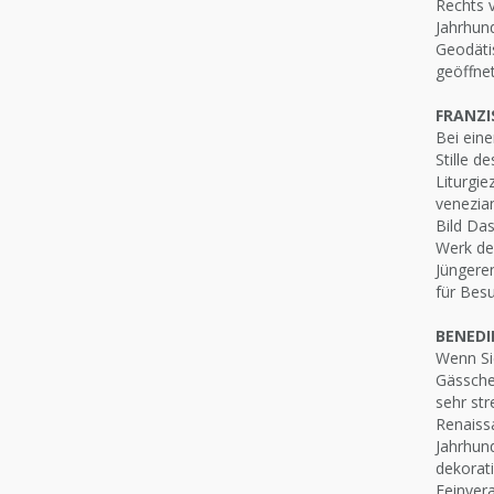
Rechts v
Jahrhun
Geodäti
geöffnet
FRANZI
Bei ein
Stille 
Liturgi
venezia
Bild Das
Werk de
Jüngeren
für Bes
BENEDI
Wenn Si
Gässchen
sehr str
Renaiss
Jahrhund
dekorat
Feinvera