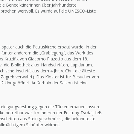
die Benediktinerinnen über Jahrhunderte
esprochen wertvoll. Es wurde auf die UNESCO-Liste
später auch die Petruskirche erbaut wurde. In der
 (unter anderem die „Grablegung“, das Werk des
as Kruzifix von Giacomo Piazetto aus dem 18.
, die Bibliothek alter Handschriften, Lapidarium,
ische Inschrift aus dem 4 Jhr. v. Chr., die älteste
n Zagreb verwahrt). Das Kloster ist für Besucher von
2 Uhr geöffnet. Außerhalb der Saison ist eine
rteidigungsfestung gegen die Türken erbauen lassen.
e betretbar war. Im Inneren der Festung Tvrdalj ließ
Inschriften aus Stein geschmückt, die bekannteste
 allmächtigem Schöpfer widmet.