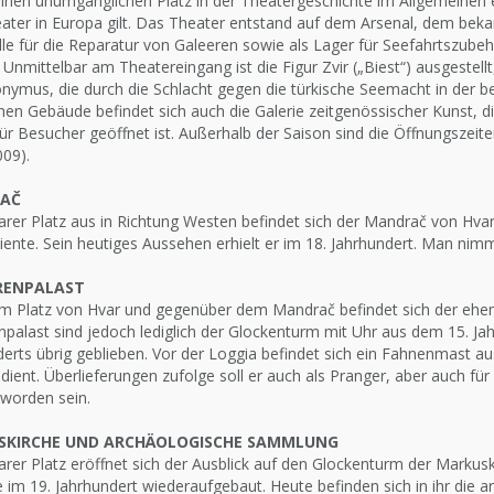
inen unumgänglichen Platz in der Theatergeschichte im Allgemeinen e
ater in Europa gilt. Das Theater entstand auf dem Arsenal, dem beka
le für die Reparatur von Galeeren sowie als Lager für Seefahrtszubeh
 Unmittelbar am Theatereingang ist die Figur Zvir („Biest“) ausgestellt
onymus, die durch die Schlacht gegen die türkische Seemacht in der 
hen Gebäude befindet sich auch die Galerie zeitgenössischer Kunst, 
ür Besucher geöffnet ist. Außerhalb der Saison sind die Öffnungszeit
09).
AČ
er Platz aus in Richtung Westen befindet sich der Mandrač von Hvar, 
ente. Sein heutiges Aussehen erhielt er im 18. Jahrhundert. Man nimm
RENPALAST
am Platz von Hvar und gegenüber dem Mandrač befindet sich der ehem
palast sind jedoch lediglich der Glockenturm mit Uhr aus dem 15. Ja
erts übrig geblieben. Vor der Loggia befindet sich ein Fahnenmast a
ient. Überlieferungen zufolge soll er auch als Pranger, aber auch fü
 worden sein.
SKIRCHE UND ARCHÄOLOGISCHE SAMMLUNG
er Platz eröffnet sich der Ausblick auf den Glockenturm der Markuski
e im 19. Jahrhundert wiederaufgebaut. Heute befinden sich in ihr di