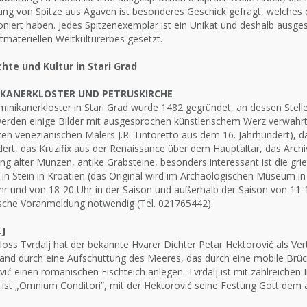
ung von Spitze aus Agaven ist besonderes Geschick gefragt, welches 
oniert haben. Jedes Spitzenexemplar ist ein Unikat und deshalb ausg
tmateriellen Weltkulturerbes gesetzt.
hte und Kultur in Stari Grad
KANERKLOSTER UND PETRUSKIRCHE
nikanerkloster in Stari Grad wurde 1482 gegründet, an dessen Stelle 
werden einige Bilder mit ausgesprochen künstlerischem Werz verwahrt
n venezianischen Malers J.R. Tintoretto aus dem 16. Jahrhundert), d
ert, das Kruzifix aus der Renaissance über dem Hauptaltar, das Archiv
 alter Münzen, antike Grabsteine, besonders interessant ist die griech
t in Stein in Kroatien (das Original wird im Archäologischen Museum i
r und von 18-20 Uhr in der Saison und außerhalb der Saison von 11-1
ische Voranmeldung notwendig (Tel. 021765442).
J
oss Tvrdalj hat der bekannte Hvarer Dichter Petar Hektorović als Ve
and durch eine Aufschüttung des Meeres, das durch eine mobile Brück
ić einen romanischen Fischteich anlegen. Tvrdalj ist mit zahlreichen 
t ist „Omnium Conditori”, mit der Hektorović seine Festung Gott dem