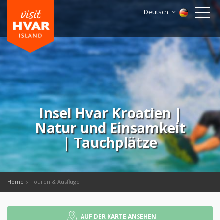
Deutsch
Insel Hvar Kroatien |
Natur und Einsamkeit
| Tauchplätze
Home
Touren & Ausflüge
AUF DER KARTE ANSEHEN