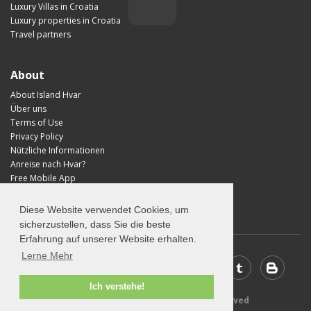
Luxury Villas in Croatia
Luxury properties in Croatia
Travel partners
About
About Island Hvar
Über uns
Terms of Use
Privacy Policy
Nützliche Informationen
Anreise nach Hvar?
Free Mobile App
Visit Croatia
Diese Website verwendet Cookies, um
sicherzustellen, dass Sie die beste
Erfahrung auf unserer Website erhalten.
Lerne Mehr
Ich verstehe!
© 2026 Visit-Hvar.com - All rights reserved