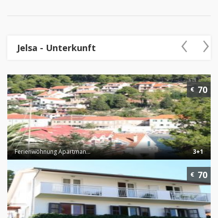
‹
›
Jelsa - Unterkunft
70
€
Ferienwohnung Apartman...
3+1
70
€