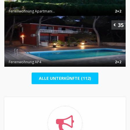
Ferienwohnung Apartmani...
2+2
35
€
Ferienwohnung AP4
2+2
ALLE UNTERKÜNFTE (112)