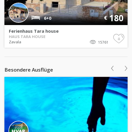
180
€
6+0
Ferienhaus Tara house
HAUS TARA HOUSE
+
Zavala
15761
‹
›
Besondere Ausflüge