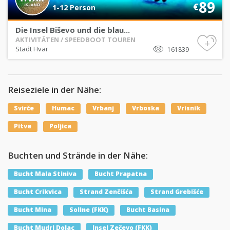
89
€
1-12 Person
Die Insel Biševo und die blau...
AKTIVITÄTEN / SPEEDBOOT TOUREN
+
Stadt Hvar
161839
Reiseziele in der Nähe:
Svirče
Humac
Vrbanj
Vrboska
Vrisnik
Pitve
Poljica
Buchten und Strände in der Nähe:
Bucht Mala Stiniva
Bucht Prapatna
Bucht Crikvica
Strand Zenčišća
Strand Grebišće
Bucht Mina
Soline (FKK)
Bucht Basina
Bucht Mudri Dolac
Insel Zečevo (FKK)