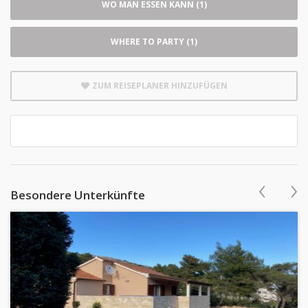
WO MAN ESSEN KANN (1)
WHERE TO PARTY (1)
ZUM REISEPLANER HINZUFÜGEN
‹
›
Besondere Unterkünfte