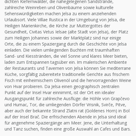
dichten Kiefernwälder, die nahegelegenen Sandstrände,
zahlreiche Weinreben und Olivenbäume sowie kulturelle
Sehenswürdigkeiten machen Jelsa zu einem anziehenden
Urlaubsort. Viele Villae Rustica in der Umgebung von Jelsa, die
Heiligen Marienkirche, die Kirche zur Muttergottes der
Gesundheit, Civitas Vetus Ielsae (alte Stadt von Jelsa), der Platz
zum Heiligen Johannes sowie der Marktplatz sind nur einige
Orte, die zu einem Spaziergang durch die Geschichte von Jelsa
einladen. Die vielen umliegenden Buchten mit traumhaften
Sand- und Kiesstränden, die viel Sonne und klares Meer bieten,
laden zum Entspannen tagsüber ein. Im malerischen Ambiente
der Restaurants und Tavernen von Jelsa können Sie mediterrane
Küche, sorgfältig zubereitete traditionelle Gerichte aus frischem
Fisch mit einheimischem Olivenöl und die hervorragenden Weine
von Hvar probieren. Da Jelsa einen geographisch zentralen
Punkt auf der Insel Hvar einnimmt, ist der Ort ein idealer
Ausgangspunkt für zahlreiche Ausflüge: die Höhle von Grapčevo
und Humac, Tor, die umliegenden Dörfer Vrisnik, Svirče, Pitve,
aber auch der bekannte Strand Zlatni rat (Goldenes Horn) in Bol
auf der Insel Brač. Die erfrischenden Abende in Jelsa sind ideal
für angenehme Spaziergänge am Meer. Jene, die Unterhaltung
und Tanz suchen, finden eine große Auswahl an Cafes und Bars.