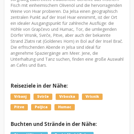
Fisch mit einheimischem Olivenöl und die hervorragenden
Weine von Hvar probieren. Da Jelsa einen geographisch
zentralen Punkt auf der Insel Hvar einnimmt, ist der Ort
ein idealer Ausgangspunkt für zahlreiche Ausflüge: die
Höhle von Grapčevo und Humac, Tor, die umliegenden
Dörfer Vrisnik, Svirče, Pitve, aber auch der bekannte
Strand Zlatni rat (Goldenes Horn) in Bol auf der Insel Brač.
Die erfrischenden Abende in Jelsa sind ideal für
angenehme Spaziergänge am Meer. Jene, die
Unterhaltung und Tanz suchen, finden eine große Auswahl
an Cafes und Bars.
Reiseziele in der Nähe:
Vrbanj
Svirče
Vrboska
Vrisnik
Pitve
Poljica
Humac
Buchten und Strände in der Nähe: