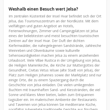
Weshalb einen Besuch wert Jelsa?
Im zentralen Küstenteil der Insel Hvar befindet sich der Ort
Jelsa, das Tourismuszentrum an der Nordküste. Mit dem
vielfältigen und guten Angebot an Hotels,
Ferienwohnungen, Zimmer und Campingplätzen ist Jelsa
eines der beliebtesten und meist besuchten touristischen
Zentren auf der Insel Hvar. Der Duft der dichten
Kiefernwälder, die nahegelegenen Sandstrände, zahlreiche
Weinreben und Olivenbäume sowie kulturelle
Sehenswürdigkeiten machen Jelsa zu einem anziehenden
Urlaubsort. Viele Villae Rustica in der Umgebung von Jelsa,
die Heiligen Marienkirche, die Kirche zur Muttergottes der
Gesundheit, Civitas Vetus Ielsae (alte Stadt von Jelsa), der
Platz zum Heiligen Johannes sowie der Marktplatz sind nur
einige Orte, die zu einem Spaziergang durch die
Geschichte von Jelsa einladen. Die vielen umliegenden
Buchten mit traumhaften Sand- und Kiesstränden, die viel
Sonne und klares Meer bieten, laden zum Entspannen
tagsüber ein. Im malerischen Ambiente der Restaurants
und Tavernen von Jelsa können Sie mediterrane Küche,
sorgfältig zubereitete traditionelle Gerichte aus frischem