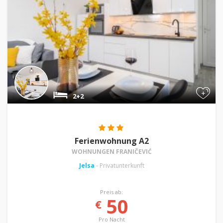
+
2+2
Ferienwohnung A2
WOHNUNGEN FRANIČEVIĆ
Jelsa
- Privatunterkunft
Preis ab:
50
€
Pro Nacht