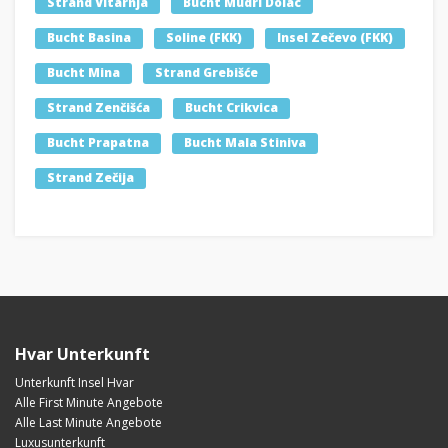
Strand Vitarnja
Bucht Mudri Dolac
Bucht Basina
Soline (FKK)
Insel Zečevo (FKK)
Bucht Mina
Strand Grebišće
Strand Zenčišća
Bucht Crikvica
Bucht Prapatna
Bucht Mala Stiniva
Strand Zečija
Hvar Unterkunft
Unterkunft Insel Hvar
Alle First Minute Angebote
Alle Last Minute Angebote
Luxusunterkunft