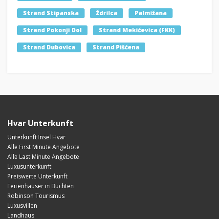
Strand Stipanska
Ždrilca
Palmižana
Strand Pokonji Dol
Strand Mekićevica (FKK)
Strand Dubovica
Strand Pišćena
Hvar Unterkunft
Unterkunft Insel Hvar
Alle First Minute Angebote
Alle Last Minute Angebote
Luxusunterkunft
Preiswerte Unterkunft
Ferienhäuser in Buchten
Robinson Tourismus
Luxusvillen
Landhaus