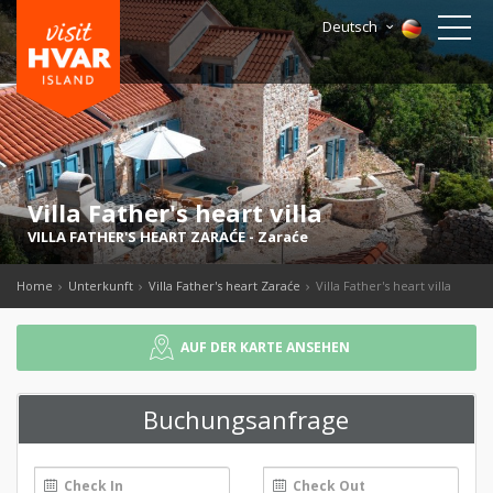
Deutsch
Villa Father's heart villa
VILLA FATHER'S HEART ZARAĆE
-
Zaraće
Home
Unterkunft
Villa Father's heart Zaraće
Villa Father's heart villa
AUF DER KARTE ANSEHEN
Buchungsanfrage