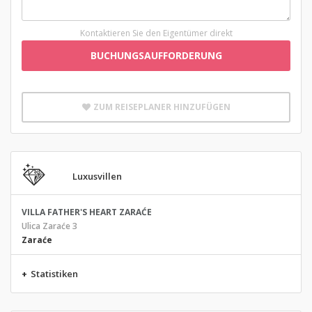
Kontaktieren Sie den Eigentümer direkt
BUCHUNGSAUFFORDERUNG
ZUM REISEPLANER HINZUFÜGEN
Luxusvillen
VILLA FATHER'S HEART ZARAĆE
Ulica Zaraće 3
Zaraće
+
Statistiken