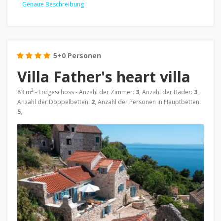
Genaue Beschreibung
5+0 Personen
Villa Father's heart villa
2
83 m
- Erdgeschoss - Anzahl der Zimmer:
3
, Anzahl der Bäder:
3
,
Anzahl der Doppelbetten:
2
, Anzahl der Personen in Hauptbetten:
5
,