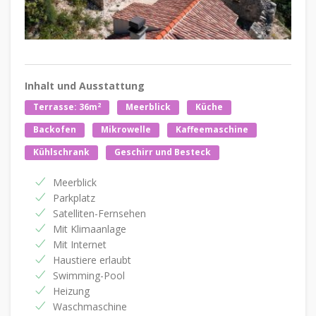
Inhalt und Ausstattung
2
Terrasse: 36m
Meerblick
Küche
Backofen
Mikrowelle
Kaffeemaschine
Kühlschrank
Geschirr und Besteck
Meerblick
Parkplatz
Satelliten-Fernsehen
Mit Klimaanlage
Mit Internet
Haustiere erlaubt
Swimming-Pool
Heizung
Waschmaschine