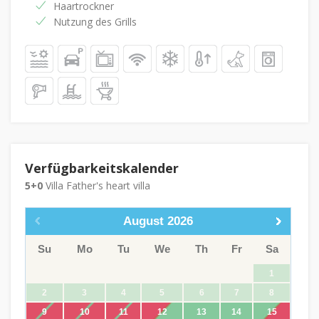
Haartrockner
Nutzung des Grills
Verfügbarkeitskalender
5+0
Villa Father's heart villa
August
2026
Su
Mo
Tu
We
Th
Fr
Sa
1
2
3
4
5
6
7
8
9
10
11
12
13
14
15