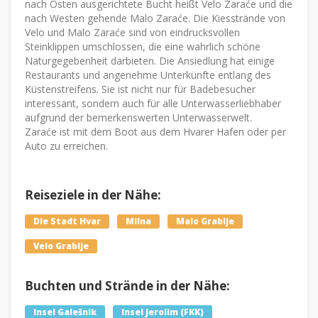
nach Osten ausgerichtete Bucht heißt Velo Zaraće und die
nach Westen gehende Malo Zaraće. Die Kiesstrände von
Velo und Malo Zaraće sind von eindrucksvollen
Steinklippen umschlossen, die eine wahrlich schöne
Naturgegebenheit darbieten. Die Ansiedlung hat einige
Restaurants und angenehme Unterkünfte entlang des
Küstenstreifens. Sie ist nicht nur für Badebesucher
interessant, sondern auch für alle Unterwasserliebhaber
aufgrund der bemerkenswerten Unterwasserwelt.
Zaraće ist mit dem Boot aus dem Hvarer Hafen oder per
Auto zu erreichen.
Reiseziele in der Nähe:
Die Stadt Hvar
Milna
Malo Grablje
Velo Grablje
Buchten und Strände in der Nähe:
Insel Galešnik
Insel Jerolim (FKK)