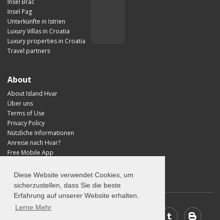
Insel Brac
Insel Pag
Unterkünfte in Istrien
Luxury Villas in Croatia
Luxury properties in Croatia
Travel partners
About
About Island Hvar
Über uns
Terms of Use
Privacy Policy
Nützliche Informationen
Anreise nach Hvar?
Free Mobile App
Visit Croatia
Diese Website verwendet Cookies, um
sicherzustellen, dass Sie die beste
Erfahrung auf unserer Website erhalten.
Lerne Mehr