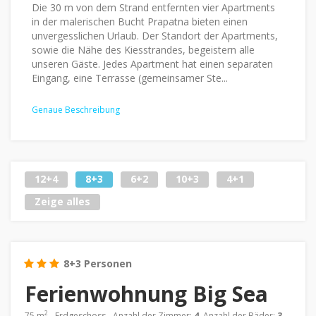
Die 30 m von dem Strand entfernten vier Apartments
in der malerischen Bucht Prapatna bieten einen
unvergesslichen Urlaub. Der Standort der Apartments,
sowie die Nähe des Kiesstrandes, begeistern alle
unseren Gäste. Jedes Apartment hat einen separaten
Eingang, eine Terrasse (gemeinsamer Ste...
Genaue Beschreibung
12+4
8+3
6+2
10+3
4+1
Zeige alles
8+3 Personen
Ferienwohnung Big Sea
2
75 m
- Erdgeschoss - Anzahl der Zimmer:
4
, Anzahl der Bäder:
3
,