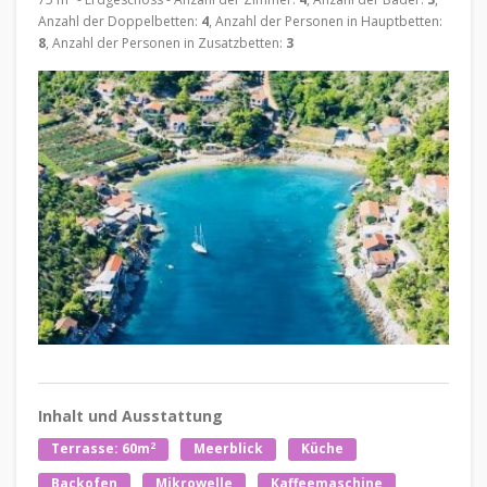
Anzahl der Doppelbetten:
4
, Anzahl der Personen in Hauptbetten:
8
, Anzahl der Personen in Zusatzbetten:
3
Inhalt und Ausstattung
2
Terrasse: 60m
Meerblick
Küche
Backofen
Mikrowelle
Kaffeemaschine