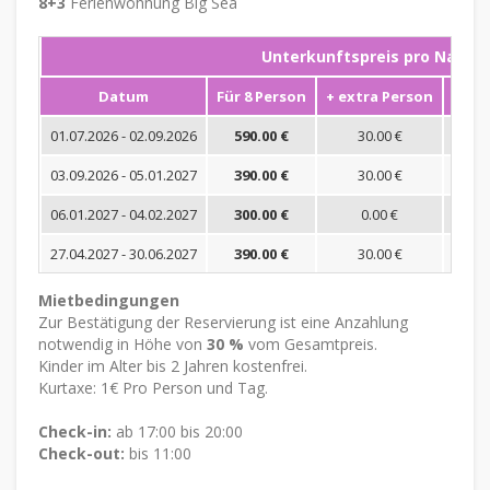
8+3
Ferienwohnung Big Sea
Unterkunftspreis pro Nacht
Datum
Für 8 Person
+ extra Person
Mini
01.07.2026 - 02.09.2026
590.00 €
30.00 €
03.09.2026 - 05.01.2027
390.00 €
30.00 €
06.01.2027 - 04.02.2027
300.00 €
0.00 €
27.04.2027 - 30.06.2027
390.00 €
30.00 €
Mietbedingungen
Zur Bestätigung der Reservierung ist eine Anzahlung
notwendig in Höhe von
30 %
vom Gesamtpreis.
Kinder im Alter bis 2 Jahren kostenfrei.
Kurtaxe: 1€ Pro Person und Tag.
Check-in:
ab 17:00 bis 20:00
Check-out:
bis 11:00