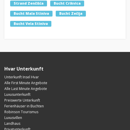
Strand Zenčišća
Bucht Crikvica
Bucht Mala Stiniva
Bucht Zečija
Bucht Vela Stiniva
Hvar Unterkunft
Unterkunft Insel Hvar
Alle First Minute Angebote
Alle Last Minute Angebote
Luxusunterkunft
Preiswerte Unterkunft
Ferienhäuser in Buchten
Robinson Tourismus
Luxusvillen
Landhaus
Privatunterkunft