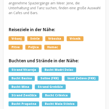
angenehme Spaziergänge am Meer. Jene, die
Unterhaltung und Tanz suchen, finden eine große Auswahl
an Cafes und Bars.
Reiseziele in der Nähe:
Vrbanj
Svirče
Vrboska
Vrisnik
Pitve
Poljica
Humac
Buchten und Strände in der Nähe:
Strand Vitarnja
Bucht Mudri Dolac
Bucht Basina
Soline (FKK)
Insel Zečevo (FKK)
Bucht Mina
Strand Grebišće
Strand Zenčišća
Bucht Crikvica
Bucht Prapatna
Bucht Mala Stiniva