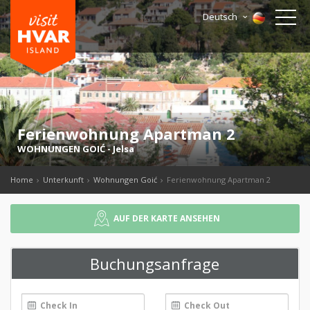
Deutsch
Ferienwohnung Apartman 2
WOHNUNGEN GOIĆ
-
Jelsa
Home
Unterkunft
Wohnungen Goić
Ferienwohnung Apartman 2
AUF DER KARTE ANSEHEN
Buchungsanfrage