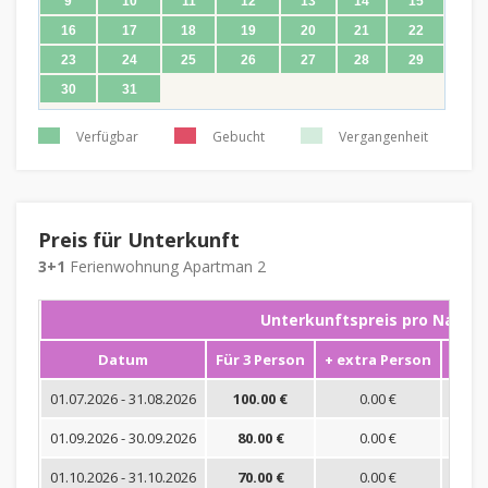
9
10
11
12
13
14
15
16
17
18
19
20
21
22
23
24
25
26
27
28
29
30
31
Verfügbar
Gebucht
Vergangenheit
Preis für Unterkunft
3+1
Ferienwohnung Apartman 2
Unterkunftspreis pro Nacht
Datum
Für 3 Person
+ extra Person
Mini
01.07.2026 - 31.08.2026
100.00 €
0.00 €
01.09.2026 - 30.09.2026
80.00 €
0.00 €
01.10.2026 - 31.10.2026
70.00 €
0.00 €