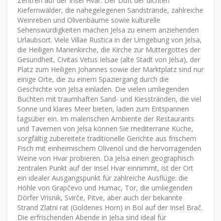
Zentren auf der Insel Hvar. Der Duft der dichten
Kiefernwälder, die nahegelegenen Sandstrände, zahlreiche
Weinreben und Olivenbäume sowie kulturelle
Sehenswürdigkeiten machen Jelsa zu einem anziehenden
Urlaubsort. Viele Villae Rustica in der Umgebung von Jelsa,
die Heiligen Marienkirche, die Kirche zur Muttergottes der
Gesundheit, Civitas Vetus Ielsae (alte Stadt von Jelsa), der
Platz zum Heiligen Johannes sowie der Marktplatz sind nur
einige Orte, die zu einem Spaziergang durch die
Geschichte von Jelsa einladen. Die vielen umliegenden
Buchten mit traumhaften Sand- und Kiesstränden, die viel
Sonne und klares Meer bieten, laden zum Entspannen
tagsüber ein. Im malerischen Ambiente der Restaurants
und Tavernen von Jelsa können Sie mediterrane Küche,
sorgfältig zubereitete traditionelle Gerichte aus frischem
Fisch mit einheimischem Olivenöl und die hervorragenden
Weine von Hvar probieren. Da Jelsa einen geographisch
zentralen Punkt auf der Insel Hvar einnimmt, ist der Ort
ein idealer Ausgangspunkt für zahlreiche Ausflüge: die
Höhle von Grapčevo und Humac, Tor, die umliegenden
Dörfer Vrisnik, Svirče, Pitve, aber auch der bekannte
Strand Zlatni rat (Goldenes Horn) in Bol auf der Insel Brač.
Die erfrischenden Abende in Jelsa sind ideal für