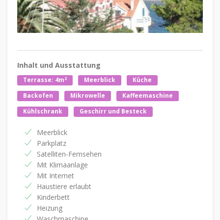
Inhalt und Ausstattung
2
Terrasse: 4m
Meerblick
Küche
Backofen
Mikrowelle
Kaffeemaschine
Kühlschrank
Geschirr und Besteck
Meerblick
Parkplatz
Satelliten-Fernsehen
Mit Klimaanlage
Mit Internet
Haustiere erlaubt
Kinderbett
Heizung
Waschmaschine