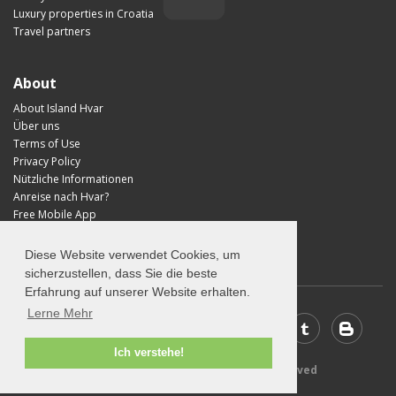
Luxury properties in Croatia
Travel partners
About
About Island Hvar
Über uns
Terms of Use
Privacy Policy
Nützliche Informationen
Anreise nach Hvar?
Free Mobile App
Visit Croatia
Diese Website verwendet Cookies, um
sicherzustellen, dass Sie die beste
Erfahrung auf unserer Website erhalten.
Lerne Mehr
Ich verstehe!
© 2026 Visit-Hvar.com - All rights reserved