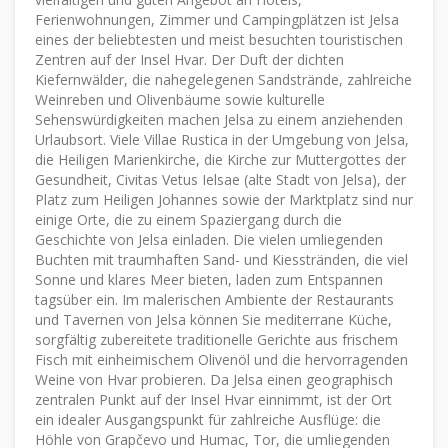
Ferienwohnungen, Zimmer und Campingplätzen ist Jelsa
eines der beliebtesten und meist besuchten touristischen
Zentren auf der Insel Hvar. Der Duft der dichten
Kiefernwälder, die nahegelegenen Sandstrände, zahlreiche
Weinreben und Olivenbäume sowie kulturelle
Sehenswürdigkeiten machen Jelsa zu einem anziehenden
Urlaubsort. Viele Villae Rustica in der Umgebung von Jelsa,
die Heiligen Marienkirche, die Kirche zur Muttergottes der
Gesundheit, Civitas Vetus Ielsae (alte Stadt von Jelsa), der
Platz zum Heiligen Johannes sowie der Marktplatz sind nur
einige Orte, die zu einem Spaziergang durch die
Geschichte von Jelsa einladen. Die vielen umliegenden
Buchten mit traumhaften Sand- und Kiesstränden, die viel
Sonne und klares Meer bieten, laden zum Entspannen
tagsüber ein. Im malerischen Ambiente der Restaurants
und Tavernen von Jelsa können Sie mediterrane Küche,
sorgfältig zubereitete traditionelle Gerichte aus frischem
Fisch mit einheimischem Olivenöl und die hervorragenden
Weine von Hvar probieren. Da Jelsa einen geographisch
zentralen Punkt auf der Insel Hvar einnimmt, ist der Ort
ein idealer Ausgangspunkt für zahlreiche Ausflüge: die
Höhle von Grapčevo und Humac, Tor, die umliegenden