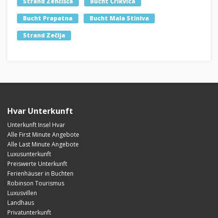
Strand Zenčišća
Bucht Crikvica
Bucht Prapatna
Bucht Mala Stiniva
Strand Zečija
Hvar Unterkunft
Unterkunft Insel Hvar
Alle First Minute Angebote
Alle Last Minute Angebote
Luxusunterkunft
Preiswerte Unterkunft
Ferienhäuser in Buchten
Robinson Tourismus
Luxusvillen
Landhaus
Privatunterkunft