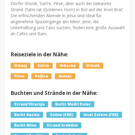
Dörfer Vrisnik, Svirče, Pitve, aber auch der bekannte
Strand Zlatni rat (Goldenes Horn) in Bol auf der Insel Brač.
Die erfrischenden Abende in Jelsa sind ideal für
angenehme Spaziergänge am Meer. Jene, die
Unterhaltung und Tanz suchen, finden eine große Auswahl
an Cafes und Bars.
Reiseziele in der Nähe:
Vrbanj
Svirče
Vrboska
Vrisnik
Pitve
Poljica
Humac
Buchten und Strände in der Nähe:
Strand Vitarnja
Bucht Mudri Dolac
Bucht Basina
Soline (FKK)
Insel Zečevo (FKK)
Bucht Mina
Strand Grebišće