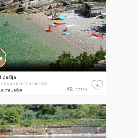
 Zečija
+
E UND BUCHTEN / KIESST...
17470
Bucht Zečija