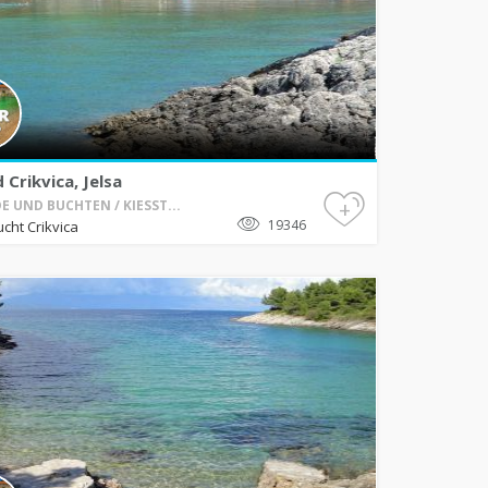
 Crikvica, Jelsa
+
E UND BUCHTEN / KIESST...
19346
ucht Crikvica