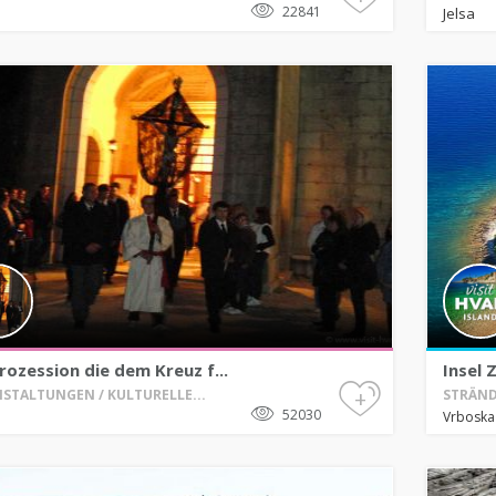
22841
Jelsa
rozession die dem Kreuz f...
Insel 
+
STALTUNGEN / KULTURELLE...
STRÄND
52030
Vrbosk