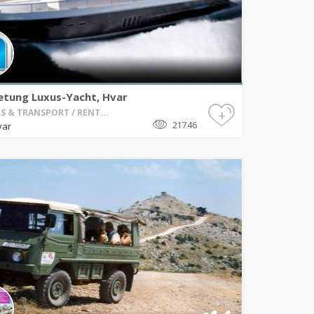
etung Luxus-Yacht, Hvar
+
S & TRANSPORT / RENT...
21746
var