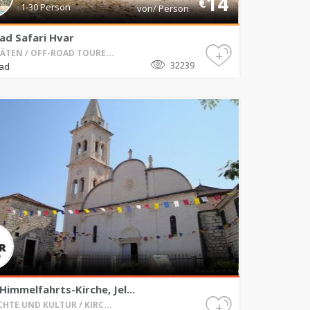
14
€
1-30 Person
von/ Person
ad Safari Hvar
+
TÄTEN / OFF-ROAD TOURE...
32239
rad
Himmelfahrts-Kirche, Jel...
+
HTE UND KULTUR / KIRC...