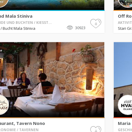
nd Mala Stiniva
Off Ro
+
DE UND BUCHTEN / KIESST...
AKTIVI
30923
Bucht Mala Stiniva
Stari G
a
/
aurant, Tavern Nono
Maria 
+
ONOMIE / TAVERNEN
GESCHIC