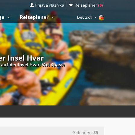
Prijava vlasnika
Reiseplaner
(
0
)
üge
Reiseplaner
Deutsch
er Insel Hvar
uf der Insel Hvar. Viel Spass!
Gefunden:
35