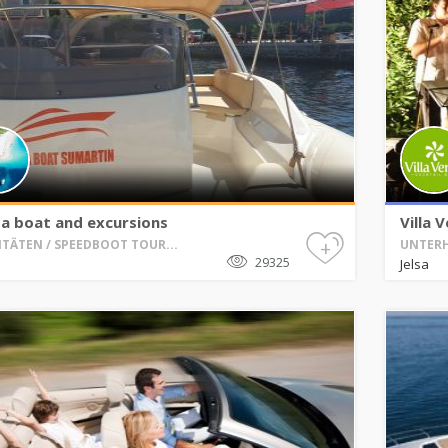
 a boat and excursions
Villa 
+
ITÄTEN / SPEEDBOOT TOUR...
UNTERH
29325
Jelsa