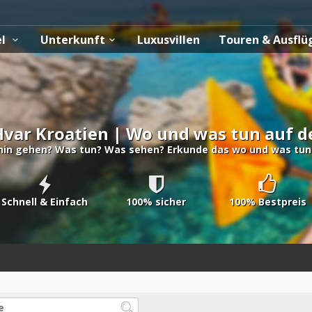
el
Unterkunft
Luxusvillen
Touren & Ausfl
 Hvar Kroatien | Wo und was tun auf d
ohin gehen? Was tun? Was sehen? Erkunde das wo und was tun a
Schnell & Einfach
100% sicher
100% Bestpreis