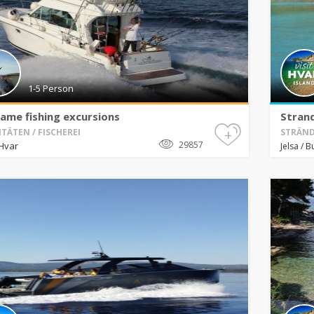
1-5 Person
game fishing excursions
Strand
+
ITÄTEN / FISCHEREI
STRÄND
29857
Hvar
B
Jelsa
/