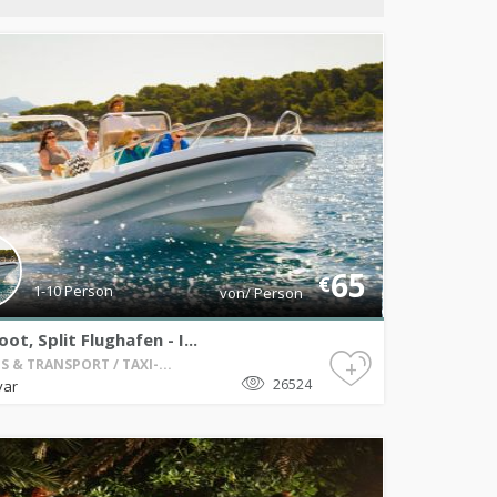
65
€
1-10 Person
von/ Person
oot, Split Flughafen - I...
+
S & TRANSPORT / TAXI-...
26524
var