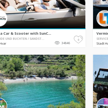
a Car & Scooter with SunC...
Vermi
+
DE UND BUCHTEN / SANDST...
SERVICE
34846
Hvar
Stadt H