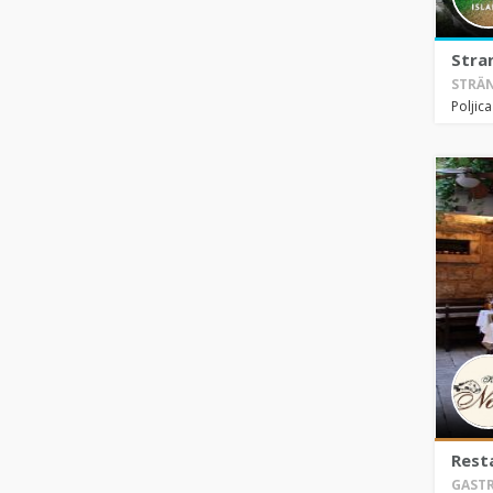
Stra
STRÄN
Poljic
Rest
GASTR