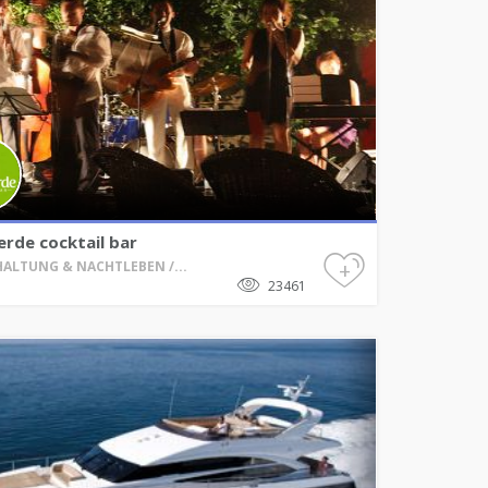
Verde cocktail bar
+
ALTUNG & NACHTLEBEN /...
23461