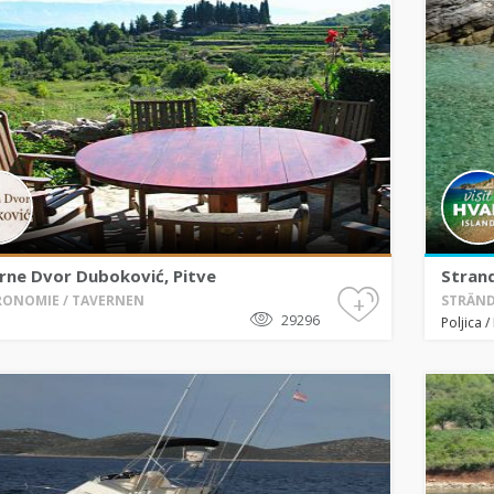
rne Dvor Duboković, Pitve
Strand
+
ONOMIE / TAVERNEN
STRÄND
29296
Poljica
/