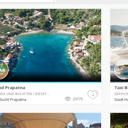
nd Prapatna
Taxi B
+
DE UND BUCHTEN / KIESST...
SERVICE
23775
Bucht Prapatna
Stadt H