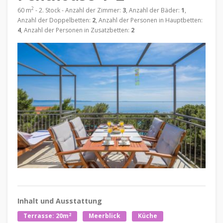
2
60 m
- 2. Stock - Anzahl der Zimmer:
3
, Anzahl der Bäder:
1
,
Anzahl der Doppelbetten:
2
, Anzahl der Personen in Hauptbetten:
4
, Anzahl der Personen in Zusatzbetten:
2
Inhalt und Ausstattung
2
Terrasse: 20m
Meerblick
Küche