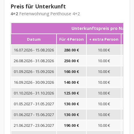
Preis für Unterkunft
4+2
Ferienwohnung Penthouse 4+2
Unterkunftspreis pro Nacht
Datum
Für 4 Person
+ extra Person
Mini
16.07.2026 - 15.08.2026
280.00 €
10.00 €
26.08.2026 - 31.08.2026
250.00 €
10.00 €
01.09.2026 - 15.09.2026
160.00 €
10.00 €
16.09.2026 - 30.09.2026
140.00 €
10.00 €
01.10.2026 - 31.10.2026
125.00 €
10.00 €
01.05.2027 - 31.05.2027
130.00 €
10.00 €
01.06.2027 - 15.06.2027
130.00 €
10.00 €
21.06.2027 - 23.06.2027
190.00 €
10.00 €