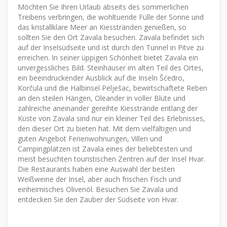
Möchten Sie Ihren Urlaub abseits des sommerlichen
Treibens verbringen, die wohltuende Fülle der Sonne und
das kristallklare Meer an Kiesstränden genießen, so
sollten Sie den Ort Zavala besuchen. Zavala befindet sich
auf der Inselsüdseite und ist durch den Tunnel in Pitve zu
erreichen. In seiner üppigen Schönheit bietet Zavala ein
unvergessliches Bild. Steinhäuser im alten Teil des Ortes,
ein beeindruckender Ausblick auf die Inseln Šćedro,
Korčula und die Halbinsel Pelješac, bewirtschaftete Reben
an den steilen Hängen, Oleander in voller Blüte und
zahlreiche aneinander gereihte Kiesstrände entlang der
Küste von Zavala sind nur ein kleiner Teil des Erlebnisses,
den dieser Ort zu bieten hat. Mit dem vielfältigen und
guten Angebot Ferienwohnungen, Villen und
Campingplätzen ist Zavala eines der beliebtesten und
meist besuchten touristischen Zentren auf der Insel Hvar.
Die Restaurants haben eine Auswahl der besten
Weißweine der Insel, aber auch frischen Fisch und
einheimisches Olivenöl. Besuchen Sie Zavala und
entdecken Sie den Zauber der Südseite von Hvar.