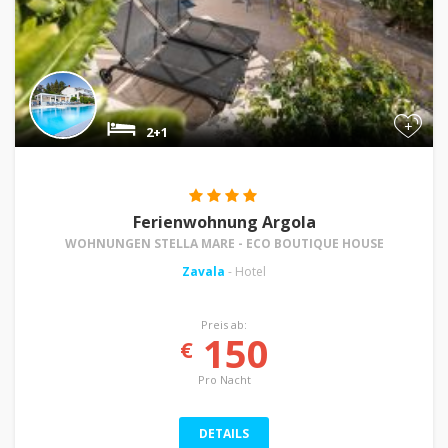
+
2+1
Ferienwohnung Argola
WOHNUNGEN STELLA MARE - ECO BOUTIQUE HOUSE
Zavala
- Hotel
Preis ab:
150
€
Pro Nacht
DETAILS