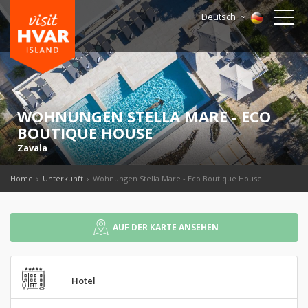
Deutsch
WOHNUNGEN STELLA MARE - ECO
BOUTIQUE HOUSE
Zavala
Home
Unterkunft
Wohnungen Stella Mare - Eco Boutique House
AUF DER KARTE ANSEHEN
Hotel