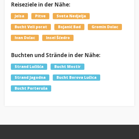
Reiseziele in der Nähe:
Jelsa
Pitve
Sveta Nedjelja
Bucht Veli porat
Bojanić Bad
Gromin Dolac
Ivan Dolac
Insel Šćedro
Buchten und Strände in der Nähe:
Strand Lučišća
Bucht Mostir
Strand Jagodna
Bucht Borova Lučica
Bucht Porteruša