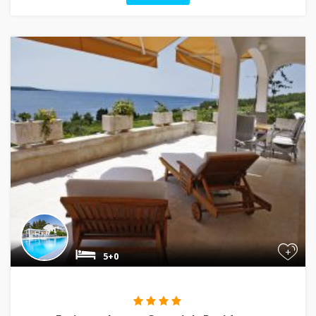
+
5+0