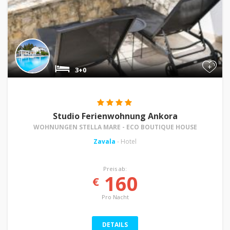
+
3+0
Studio Ferienwohnung Ankora
WOHNUNGEN STELLA MARE - ECO BOUTIQUE HOUSE
Zavala
- Hotel
Preis ab:
160
€
Pro Nacht
DETAILS