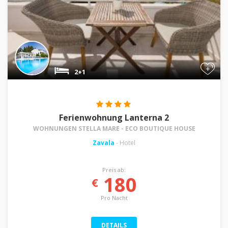
+
2+1
Ferienwohnung Lanterna 2
WOHNUNGEN STELLA MARE - ECO BOUTIQUE HOUSE
Zavala
- Hotel
Preis ab:
180
€
Pro Nacht
DETAILS