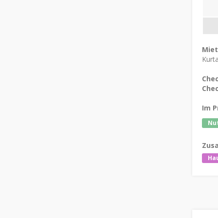
Mie
Kurt
Chec
Chec
Im P
Nut
Zusa
Hau