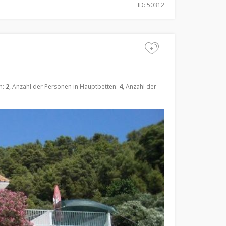
ID: 50312
+
n:
2
, Anzahl der Personen in Hauptbetten:
4
, Anzahl der