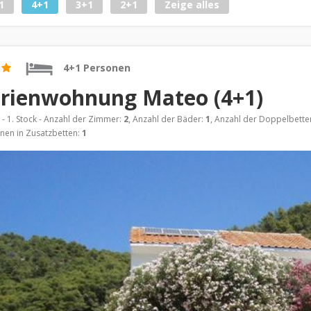
1
4+1
3+1
2+1
Zeige alles
4+1 Personen
rienwohnung Mateo (4+1)
- 1. Stock - Anzahl der Zimmer:
2
, Anzahl der Bäder:
1
, Anzahl der Doppelbette
nen in Zusatzbetten:
1