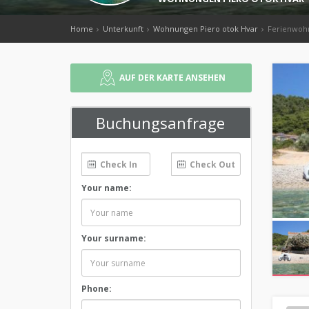
Home
Unterkunft
Wohnungen Piero otok Hvar
Ferienwohn
AUF DER KARTE ANSEHEN
Buchungsanfrage
Your name:
Your surname:
Phone: