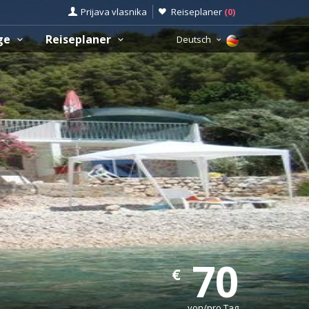
Prijava vlasnika
Reiseplaner
(
0
)
üge
Reiseplaner
Deutsch
70
€
von/pro Tag