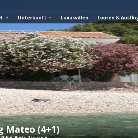
el
Unterkunft
Luxusvillen
Touren & Ausfl
 Mateo (4+1)
-
Gdinj
,
Bucht Skozanje