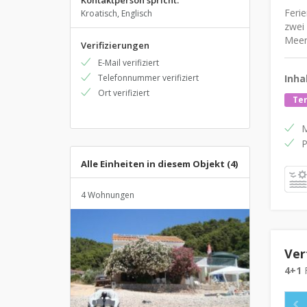
Kontaktperson spricht:
Feri
Kroatisch, Englisch
zwei
Meerb
Verifizierungen
E-Mail verifiziert
Telefonnummer verifiziert
Inha
Ort verifiziert
Te
M
P
Alle Einheiten in diesem Objekt (4)
4 Wohnungen
Ver
4+1
F