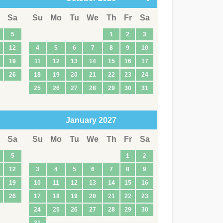
Sa
Su
Mo
Tu
We
Th
Fr
Sa
5
1
2
3
12
4
5
6
7
8
9
10
19
11
12
13
14
15
16
17
26
18
19
20
21
22
23
24
25
26
27
28
29
30
31
January
2027
Sa
Su
Mo
Tu
We
Th
Fr
Sa
5
1
2
12
3
4
5
6
7
8
9
19
10
11
12
13
14
15
16
26
17
18
19
20
21
22
23
24
25
26
27
28
29
30