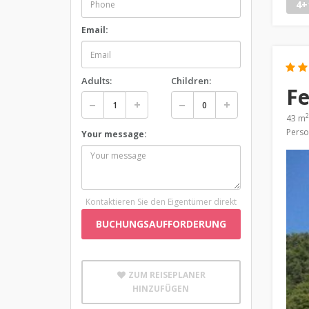
4+
Email:
Adults:
Children:
Fe
2
43 m
Perso
Your message:
Kontaktieren Sie den Eigentümer direkt
BUCHUNGSAUFFORDERUNG
ZUM REISEPLANER
HINZUFÜGEN