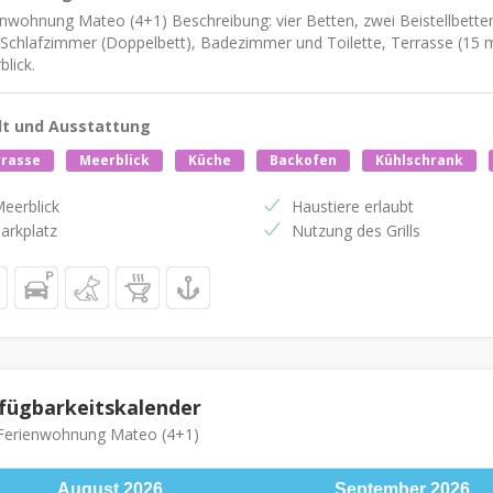
enwohnung Mateo (4+1) Beschreibung: vier Betten, zwei Beistellbette
 Schlafzimmer (Doppelbett), Badezimmer und Toilette, Terrasse (15 
lick.
lt und Ausstattung
rrasse
Meerblick
Küche
Backofen
Kühlschrank
eerblick
Haustiere erlaubt
arkplatz
Nutzung des Grills
fügbarkeitskalender
erienwohnung Mateo (4+1)
August
2026
September
2026