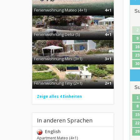
Ferienwohnung Mateo (4+1)
4+1
S
2
Ferienwohnung Delia (5)
4+1
9
16
23
Ferienwohnung Mini (3+1)
3+1
30
Ferienwohnung Tiny (2+1)
2+1
S
Zeige alles 4 Einheiten
1
8
15
In anderen Sprachen
22
English
29
Apartment Mateo (4+1)