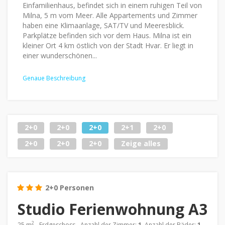
Einfamilienhaus, befindet sich in einem ruhigen Teil von
Milna, 5 m vom Meer. Alle Appartements und Zimmer
haben eine Klimaanlage, SAT/TV und Meeresblick.
Parkplätze befinden sich vor dem Haus. Milna ist ein
kleiner Ort 4 km östlich von der Stadt Hvar. Er liegt in
einer wunderschönen...
Genaue Beschreibung
2+0
2+0
2+0
2+1
2+0
2+0
2+0
2+0
Zeige alles
2+0 Personen
Studio Ferienwohnung A3
2
25 m
- Erdgeschoss - Anzahl der Zimmer:
1
, Anzahl der Bäder:
1
,