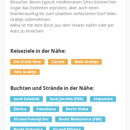
Besucher dieses typisch mediterranen Ortes können hier
sogar das Eselreiten erproben, aber auch einen
Wanderausflug bis zum unweiten verlassenen Dorf Malo
Grablje unternehmen.
Milna ist mit dem Boot aus dem Hvarer Hafen oder per
Auto zu erreichen.
Reiseziele in der Nähe:
Die Stadt Hvar
Zaraće
Malo Grablje
Velo Grablje
Buchten und Strände in der Nähe:
Insel Galešnik
Insel Jerolim (FKK)
Stipanska
Ždrilca
Palmižana
Bucht Vlaka
Strand Pokonji Dol
Bucht Mekićevica (FKK)
Bucht Dubovica
Strand Pišćena