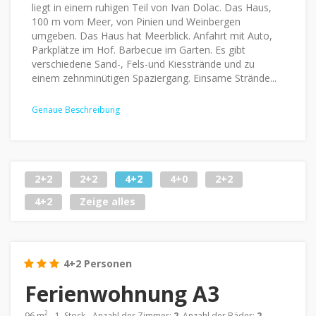
liegt in einem ruhigen Teil von Ivan Dolac. Das Haus,
100 m vom Meer, von Pinien und Weinbergen
umgeben. Das Haus hat Meerblick. Anfahrt mit Auto,
Parkplätze im Hof. Barbecue im Garten. Es gibt
verschiedene Sand-, Fels-und Kiesstrände und zu
einem zehnminütigen Spaziergang. Einsame Strände...
Genaue Beschreibung
2+2
2+2
4+2
4+0
2+2
4+2
Zeige alles
4+2 Personen
Ferienwohnung A3
2
96 m
- 1. Stock - Anzahl der Zimmer:
2
, Anzahl der Bäder:
2
,