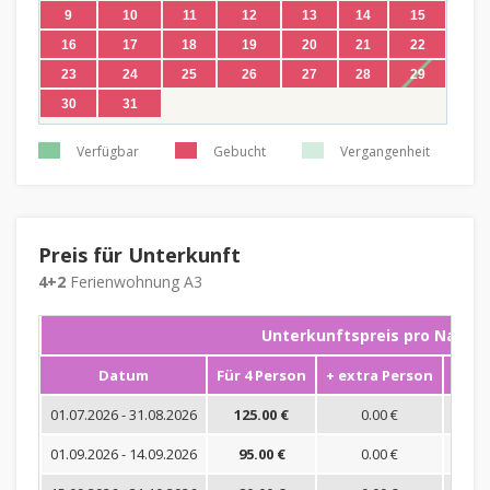
9
10
11
12
13
14
15
16
17
18
19
20
21
22
23
24
25
26
27
28
29
30
31
Verfügbar
Gebucht
Vergangenheit
Preis für Unterkunft
4+2
Ferienwohnung A3
Unterkunftspreis pro Nacht
Datum
Für 4 Person
+ extra Person
Mini
01.07.2026 - 31.08.2026
125.00 €
0.00 €
01.09.2026 - 14.09.2026
95.00 €
0.00 €