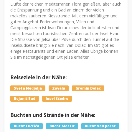
Düfte der reichen mediterranen Flora genießen, aber auch
die Entspannung und ein Bad an einem der vielen
makellos sauberen Kiesstrände. Mit dem vielfältigen und
guten Angebot Ferienwohnungen, Villen und
Campingplätzen ist Ivan Dolac eines der beliebtesten und
meist besuchten touristischen Zentren auf der Insel Hvar.
Die Strasse von Jelsa über Pitve durch den Tunnel auf die
Inselsüdseite bringt Sie nach Ivan Dolac. Im Ort gibt es
einige Restaurants und einen Laden. Alles Übrige können
Sie im nächstgelegenen Ort Jelsa erhalten.
Reiseziele in der Nähe:
Sveta Nedjelja
Zavala
Gromin Dolac
Bojanić Bad
Insel Šćedro
Buchten und Strände in der Nähe:
Bucht Lučišća
Bucht Mostir
Bucht Veli porat