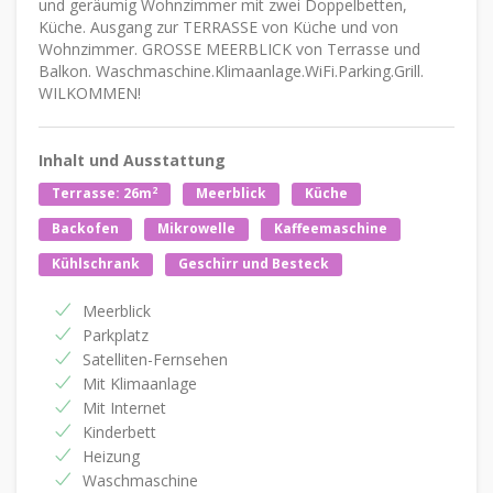
und geräumig Wohnzimmer mit zwei Doppelbetten,
Küche. Ausgang zur TERRASSE von Küche und von
Wohnzimmer. GROSSE MEERBLICK von Terrasse und
Balkon. Waschmaschine.Klimaanlage.WiFi.Parking.Grill.
WILKOMMEN!
Inhalt und Ausstattung
2
Terrasse: 26m
Meerblick
Küche
Backofen
Mikrowelle
Kaffeemaschine
Kühlschrank
Geschirr und Besteck
Meerblick
Parkplatz
Satelliten-Fernsehen
Mit Klimaanlage
Mit Internet
Kinderbett
Heizung
Waschmaschine