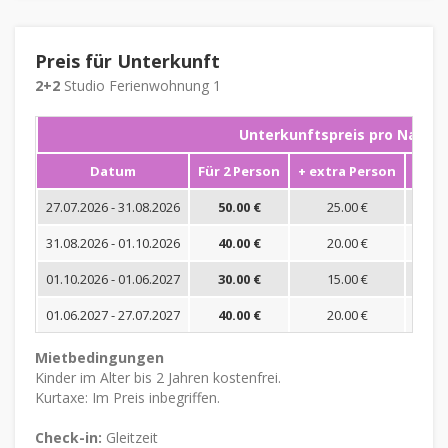
Preis für Unterkunft
2+2
Studio Ferienwohnung 1
Unterkunftspreis pro Nacht
Datum
Für 2 Person
+ extra Person
Mini
27.07.2026 - 31.08.2026
50.00 €
25.00 €
31.08.2026 - 01.10.2026
40.00 €
20.00 €
01.10.2026 - 01.06.2027
30.00 €
15.00 €
01.06.2027 - 27.07.2027
40.00 €
20.00 €
Mietbedingungen
Kinder im Alter bis 2 Jahren kostenfrei.
Kurtaxe: Im Preis inbegriffen.
Check-in:
Gleitzeit