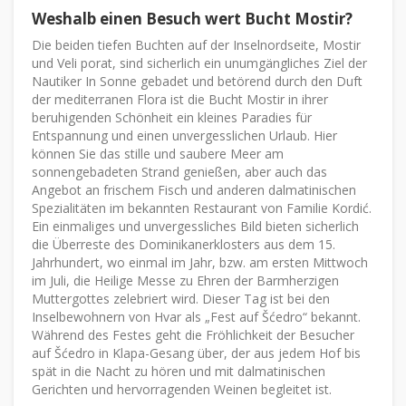
Weshalb einen Besuch wert Bucht Mostir?
Die beiden tiefen Buchten auf der Inselnordseite, Mostir
und Veli porat, sind sicherlich ein unumgängliches Ziel der
Nautiker In Sonne gebadet und betörend durch den Duft
der mediterranen Flora ist die Bucht Mostir in ihrer
beruhigenden Schönheit ein kleines Paradies für
Entspannung und einen unvergesslichen Urlaub. Hier
können Sie das stille und saubere Meer am
sonnengebadeten Strand genießen, aber auch das
Angebot an frischem Fisch und anderen dalmatinischen
Spezialitäten im bekannten Restaurant von Familie Kordić.
Ein einmaliges und unvergessliches Bild bieten sicherlich
die Überreste des Dominikanerklosters aus dem 15.
Jahrhundert, wo einmal im Jahr, bzw. am ersten Mittwoch
im Juli, die Heilige Messe zu Ehren der Barmherzigen
Muttergottes zelebriert wird. Dieser Tag ist bei den
Inselbewohnern von Hvar als „Fest auf Šćedro“ bekannt.
Während des Festes geht die Fröhlichkeit der Besucher
auf Šćedro in Klapa-Gesang über, der aus jedem Hof bis
spät in die Nacht zu hören und mit dalmatinischen
Gerichten und hervorragenden Weinen begleitet ist.