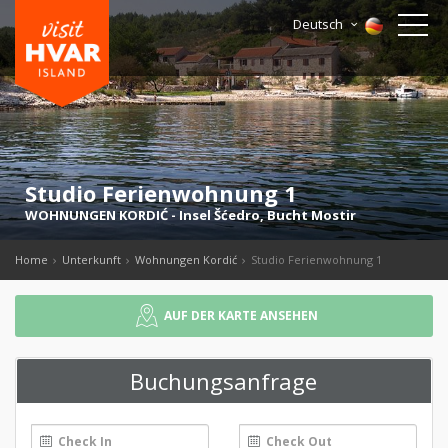
Deutsch
Studio Ferienwohnung 1
WOHNUNGEN KORDIĆ
-
Insel Šćedro
,
Bucht Mostir
Home
Unterkunft
Wohnungen Kordić
Studio Ferienwohnung 1
AUF DER KARTE ANSEHEN
Buchungsanfrage