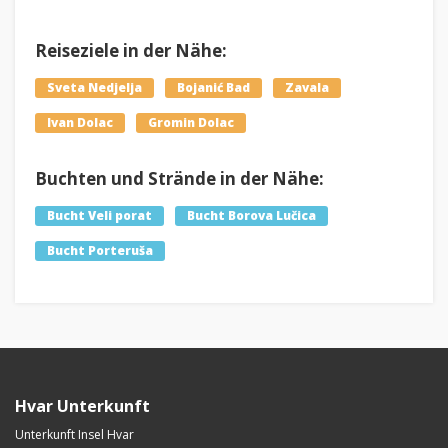
Reiseziele in der Nähe:
Sveta Nedjelja
Bojanić Bad
Zavala
Ivan Dolac
Gromin Dolac
Buchten und Strände in der Nähe:
Bucht Veli porat
Bucht Borova Lučica
Bucht Porteruša
Hvar Unterkunft
Unterkunft Insel Hvar