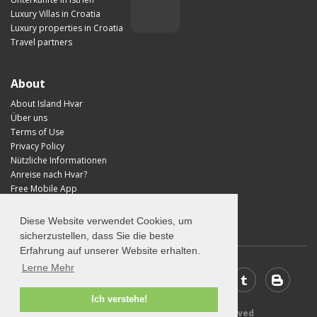
Luxury Villas in Croatia
Luxury properties in Croatia
Travel partners
About
About Island Hvar
Über uns
Terms of Use
Privacy Policy
Nützliche Informationen
Anreise nach Hvar?
Free Mobile App
Visit Croatia
Diese Website verwendet Cookies, um
sicherzustellen, dass Sie die beste
Erfahrung auf unserer Website erhalten.
Lerne Mehr
Ich verstehe!
© 2026 Visit-Hvar.com - All rights reserved