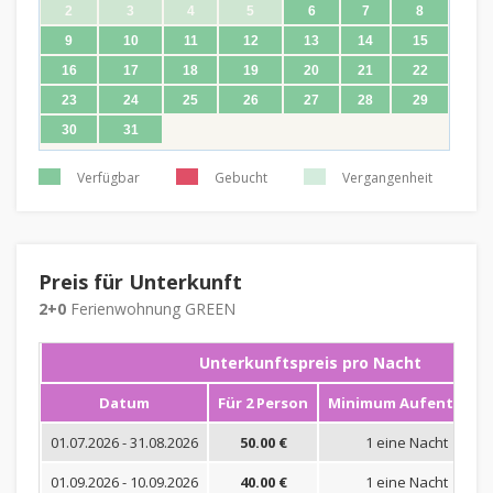
2
3
4
5
6
7
8
9
10
11
12
13
14
15
16
17
18
19
20
21
22
23
24
25
26
27
28
29
30
31
Verfügbar
Gebucht
Vergangenheit
Preis für Unterkunft
2+0
Ferienwohnung GREEN
Unterkunftspreis pro Nacht
Datum
Für 2 Person
Minimum Aufenthalt
01.07.2026 - 31.08.2026
50.00 €
1 eine Nacht
01.09.2026 - 10.09.2026
40.00 €
1 eine Nacht