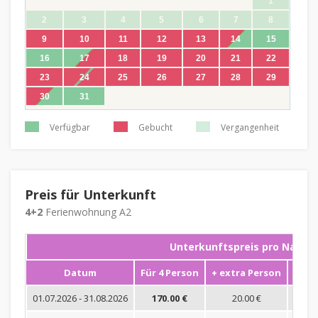
1
2
3
4
5
6
7
8
9
10
11
12
13
14
15
16
17
18
19
20
21
22
23
24
25
26
27
28
29
30
31
Verfügbar
Gebucht
Vergangenheit
Preis für Unterkunft
4+2
Ferienwohnung A2
Unterkunftspreis pro Nacht
Datum
Für 4 Person
+ extra Person
Mini
01.07.2026 - 31.08.2026
170.00 €
20.00 €