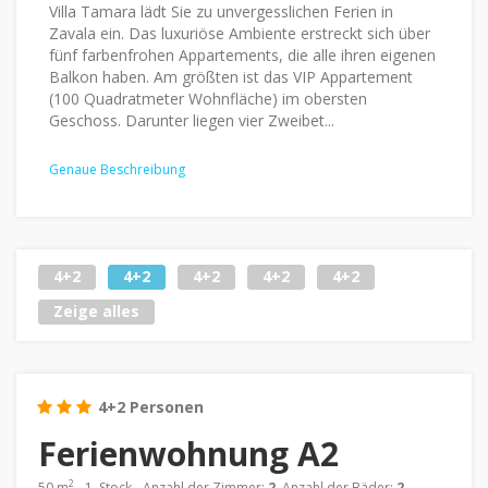
Villa Tamara lädt Sie zu unvergesslichen Ferien in
Zavala ein. Das luxuriöse Ambiente erstreckt sich über
fünf farbenfrohen Appartements, die alle ihren eigenen
Balkon haben. Am größten ist das VIP Appartement
(100 Quadratmeter Wohnfläche) im obersten
Geschoss. Darunter liegen vier Zweibet...
Genaue Beschreibung
4+2
4+2
4+2
4+2
4+2
Zeige alles
4+2 Personen
Ferienwohnung A2
2
50 m
- 1. Stock - Anzahl der Zimmer:
2
, Anzahl der Bäder:
2
,