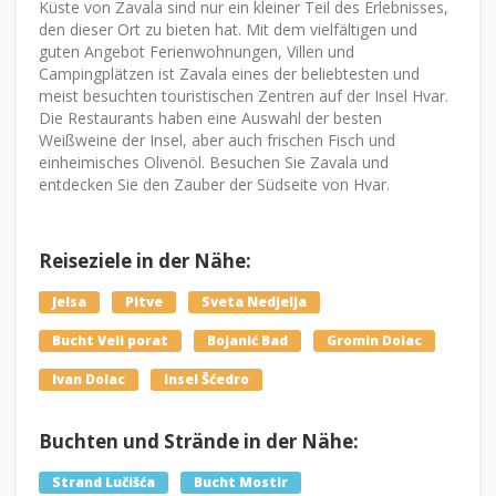
Küste von Zavala sind nur ein kleiner Teil des Erlebnisses,
den dieser Ort zu bieten hat. Mit dem vielfältigen und
guten Angebot Ferienwohnungen, Villen und
Campingplätzen ist Zavala eines der beliebtesten und
meist besuchten touristischen Zentren auf der Insel Hvar.
Die Restaurants haben eine Auswahl der besten
Weißweine der Insel, aber auch frischen Fisch und
einheimisches Olivenöl. Besuchen Sie Zavala und
entdecken Sie den Zauber der Südseite von Hvar.
Reiseziele in der Nähe:
Jelsa
Pitve
Sveta Nedjelja
Bucht Veli porat
Bojanić Bad
Gromin Dolac
Ivan Dolac
Insel Šćedro
Buchten und Strände in der Nähe:
Strand Lučišća
Bucht Mostir