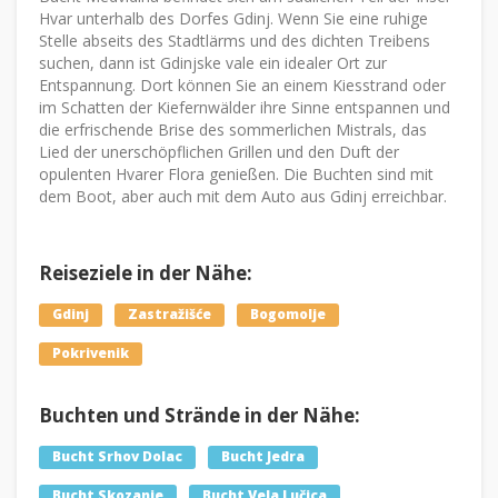
Hvar unterhalb des Dorfes Gdinj. Wenn Sie eine ruhige
Stelle abseits des Stadtlärms und des dichten Treibens
suchen, dann ist Gdinjske vale ein idealer Ort zur
Entspannung. Dort können Sie an einem Kiesstrand oder
im Schatten der Kiefernwälder ihre Sinne entspannen und
die erfrischende Brise des sommerlichen Mistrals, das
Lied der unerschöpflichen Grillen und den Duft der
opulenten Hvarer Flora genießen. Die Buchten sind mit
dem Boot, aber auch mit dem Auto aus Gdinj erreichbar.
Reiseziele in der Nähe:
Gdinj
Zastražišće
Bogomolje
Pokrivenik
Buchten und Strände in der Nähe:
Bucht Srhov Dolac
Bucht Jedra
Bucht Skozanje
Bucht Vela Lučica