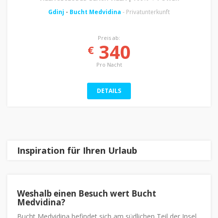
Gdinj
-
Bucht Medvidina
- Privatunterkunft
Preis ab:
340
€
Pro Nacht
DETAILS
Inspiration für Ihren Urlaub
Weshalb einen Besuch wert Bucht
Medvidina?
Bucht Medvidina befindet sich am südlichen Teil der Insel