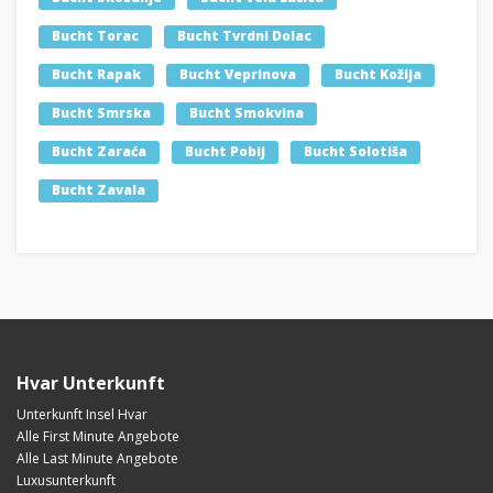
Bucht Torac
Bucht Tvrdni Dolac
Bucht Rapak
Bucht Veprinova
Bucht Kožija
Bucht Smrska
Bucht Smokvina
Bucht Zaraća
Bucht Pobij
Bucht Solotiša
Bucht Zavala
Hvar Unterkunft
Unterkunft Insel Hvar
Alle First Minute Angebote
Alle Last Minute Angebote
Luxusunterkunft