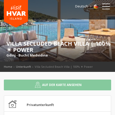
Deutsch
VILLA SECLUDED BEACH VILLA | 100%
☀ POWER
Gdinj
-
Bucht Medvidina
Home
Unterkunft
Villa Secluded Beach Villa | 100% ☀ Power
AUF DER KARTE ANSEHEN
Privatunterkunft