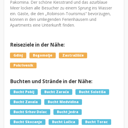
Pakomina. Der schöne Kiesstrand und das azurblaue
Meer locken alle Besucher zu einem Sprung ins Wasser
ein. Gäste, die den „Robinson-Tourismus“ bevorzugen,
können in den umliegenden Ferienhäusern und
Apartments eine Unterkunft finden.
Reiseziele in der Nähe:
Gdinj
Bogomolje
Zastražišće
Pokrivenik
Buchten und Strände in der Nähe:
Bucht Pobij
Bucht Zaraća
Bucht Solotiša
Bucht Zavala
Bucht Medvidina
Bucht Srhov Dolac
Bucht Jedra
Bucht Skozanje
Bucht Lučica
Bucht Torac