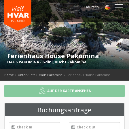
Deutsch
Ferienhaus House Pakomina
HAUS PAKOMINA
-
Gdinj
,
Bucht Pakomina
Home
Unterkunft
Haus Pakomina
Ferienhaus House Pakomina
AUF DER KARTE ANSEHEN
Buchungsanfrage