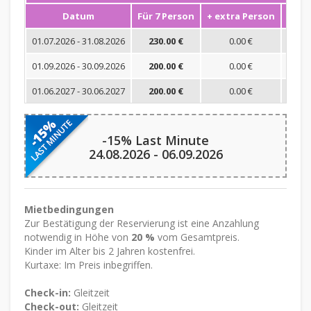
Datum
Für 7 Person
+ extra Person
Mini
01.07.2026 - 31.08.2026
230.00 €
0.00 €
01.09.2026 - 30.09.2026
200.00 €
0.00 €
01.06.2027 - 30.06.2027
200.00 €
0.00 €
-15% Last Minute
24.08.2026 - 06.09.2026
Mietbedingungen
Zur Bestätigung der Reservierung ist eine Anzahlung
notwendig in Höhe von
20 %
vom Gesamtpreis.
Kinder im Alter bis 2 Jahren kostenfrei.
Kurtaxe: Im Preis inbegriffen.
Check-in:
Gleitzeit
Check-out:
Gleitzeit