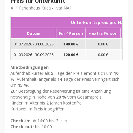
Preis für Unterkunft
4+1
Ferienhaus Kuca -HvarINA1
Unterkunftspreis pro Nacht
Datum
Für 4 Person
+ extra Person
Mini
01.07.2026 - 31.08.2026
140.00 €
0.00 €
01.09.2026 - 30.09.2026
120.00 €
0.00 €
Mietbedingungen
Aufenthalt kürzer als
5
Tage der Preis erhöht sich um
10
%
. Aufenthalt länger als
14
Tage der Preis verringert sich
um
15 %
.
Zur Bestätigung der Reservierung ist eine Anzahlung
notwendig in Höhe von
20 %
vom Gesamtpreis.
Kinder im Alter bis 2 Jahren kostenfrei.
Kurtaxe: Im Preis inbegriffen.
Check-in:
ab 14:00 bis Gleitzeit
Check-out:
bis 10:00