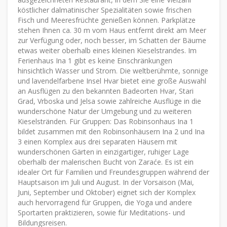
köstlicher dalmatinischer Spezialitäten sowie frischen
Fisch und Meeresfrüchte genießen können. Parkplätze
stehen Ihnen ca. 30 m vom Haus entfernt direkt am Meer
zur Verfügung oder, noch besser, im Schatten der Bäume
etwas weiter oberhalb eines kleinen Kieselstrandes. Im
Ferienhaus Ina 1 gibt es keine Einschränkungen
hinsichtlich Wasser und Strom. Die weltberühmte, sonnige
und lavendelfarbene Insel Hvar bietet eine große Auswahl
an Ausflügen zu den bekannten Badeorten Hvar, Stari
Grad, Vrboska und Jelsa sowie zahlreiche Ausflüge in die
wunderschöne Natur der Umgebung und zu weiteren
Kieselstränden. Für Gruppen: Das Robinsonhaus Ina 1
bildet zusammen mit den Robinsonhäusern Ina 2 und Ina
3 einen Komplex aus drei separaten Häusern mit
wunderschönen Gärten in einzigartiger, ruhiger Lage
oberhalb der malerischen Bucht von Zaraće. Es ist ein
idealer Ort für Familien und Freundesgruppen während der
Hauptsaison im Juli und August. In der Vorsaison (Mai,
Juni, September und Oktober) eignet sich der Komplex
auch hervorragend für Gruppen, die Yoga und andere
Sportarten praktizieren, sowie für Meditations- und
Bildungsreisen.