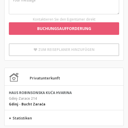
Kontaktieren Sie den Eigentümer direkt
BUCHUNGSAUFFORDERUNG
ZUM REISEPLANER HINZUFÜGEN
Privatunterkunft
HAUS ROBINSONSKA KUĆA HVARINA
Gdinj-Zarace 214
Gdinj
-
Bucht Zaraća
+
Statistiken