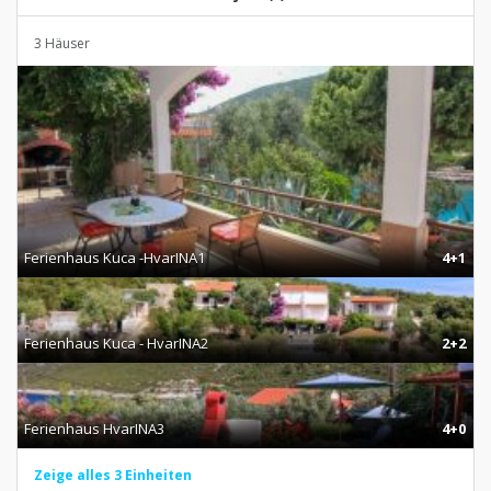
3 Häuser
Ferienhaus Kuca -HvarINA1
4+1
Ferienhaus Kuca - HvarINA2
2+2
Ferienhaus HvarINA3
4+0
Zeige alles 3 Einheiten