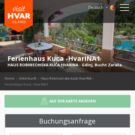
Deutsch
Ferienhaus Kuca -HvarINA1
HAUS ROBINSONSKA KUĆA HVARINA
-
Gdinj
,
Bucht Zaraća
Home
Unterkunft
Haus Robinsonska kuća HvarINA
Ferienhaus Kuca -HvarINA1
AUF DER KARTE ANSEHEN
Buchungsanfrage