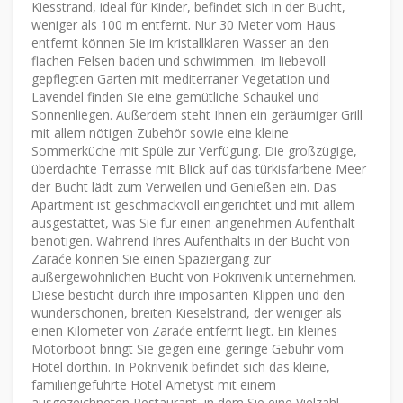
Kiesstrand, ideal für Kinder, befindet sich in der Bucht,
weniger als 100 m entfernt. Nur 30 Meter vom Haus
entfernt können Sie im kristallklaren Wasser an den
flachen Felsen baden und schwimmen. Im liebevoll
gepflegten Garten mit mediterraner Vegetation und
Lavendel finden Sie eine gemütliche Schaukel und
Sonnenliegen. Außerdem steht Ihnen ein geräumiger Grill
mit allem nötigen Zubehör sowie eine kleine
Sommerküche mit Spüle zur Verfügung. Die großzügige,
überdachte Terrasse mit Blick auf das türkisfarbene Meer
der Bucht lädt zum Verweilen und Genießen ein. Das
Apartment ist geschmackvoll eingerichtet und mit allem
ausgestattet, was Sie für einen angenehmen Aufenthalt
benötigen. Während Ihres Aufenthalts in der Bucht von
Zaraće können Sie einen Spaziergang zur
außergewöhnlichen Bucht von Pokrivenik unternehmen.
Diese besticht durch ihre imposanten Klippen und den
wunderschönen, breiten Kieselstrand, der weniger als
einen Kilometer von Zaraće entfernt liegt. Ein kleines
Motorboot bringt Sie gegen eine geringe Gebühr vom
Hotel dorthin. In Pokrivenik befindet sich das kleine,
familiengeführte Hotel Ametyst mit einem
ausgezeichneten Restaurant, in dem Sie eine Vielzahl