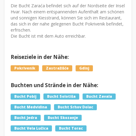
Die Bucht Zaraća befindet sich auf der Nordseite der Insel
Hvar. Nach einem entspannenden Aufenthalt am schönen
und sonnigen Kiesstrand, können Sie sich im Restaurant,
das sich in der nahe gelegenen Bucht Pokrivenik befindet,
erfrischen.
Die Bucht ist mit dem Auto erreichbar.
Reiseziele in der Nähe:
Pokrivenik
Zastražišće
Gdinj
Buchten und Strände in der Nähe:
Bucht Pobij
Bucht Solotiša
Bucht Zavala
Bucht Medvidina
Bucht Srhov Dolac
Bucht Jedra
Bucht Skozanje
Bucht Vela Lučica
Bucht Torac