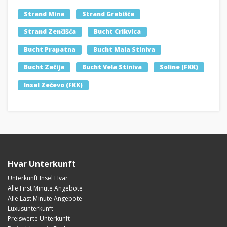
Strand Mina
Strand Grebišće
Strand Zenčišća
Bucht Crikvica
Bucht Prapatna
Bucht Mala Stiniva
Bucht Zečija
Bucht Vela Stiniva
Soline (FKK)
Insel Zečevo (FKK)
Hvar Unterkunft
Unterkunft Insel Hvar
Alle First Minute Angebote
Alle Last Minute Angebote
Luxusunterkunft
Preiswerte Unterkunft