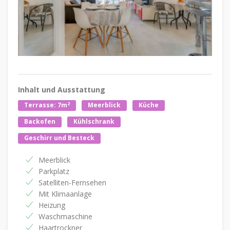
Inhalt und Ausstattung
2
Terrasse: 7m
Meerblick
Küche
Backofen
Kühlschrank
Geschirr und Besteck
Meerblick
Parkplatz
Satelliten-Fernsehen
Mit Klimaanlage
Heizung
Waschmaschine
Haartrockner