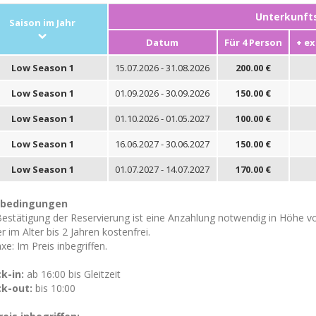
Unterkunfts
Saison im Jahr
Datum
Für 4 Person
+ ex
Low Season 1
15.07.2026 - 31.08.2026
200.00 €
Low Season 1
01.09.2026 - 30.09.2026
150.00 €
Low Season 1
01.10.2026 - 01.05.2027
100.00 €
Low Season 1
16.06.2027 - 30.06.2027
150.00 €
Low Season 1
01.07.2027 - 14.07.2027
170.00 €
tbedingungen
Bestätigung der Reservierung ist eine Anzahlung notwendig in Höhe 
r im Alter bis 2 Jahren kostenfrei.
xe: Im Preis inbegriffen.
k-in:
ab 16:00 bis Gleitzeit
k-out:
bis 10:00