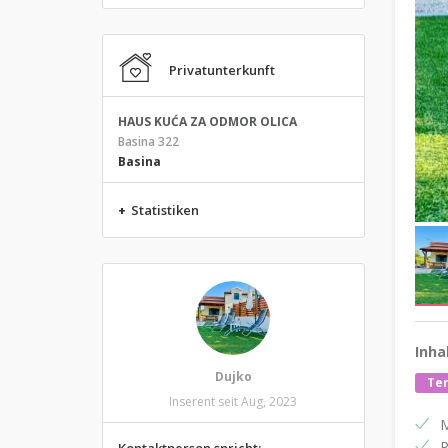
Privatunterkunft
HAUS KUĆA ZA ODMOR OLICA
Basina 322
Basina
+
Statistiken
Inha
Dujko
Ter
Inserent seit Aug, 2023
M
P