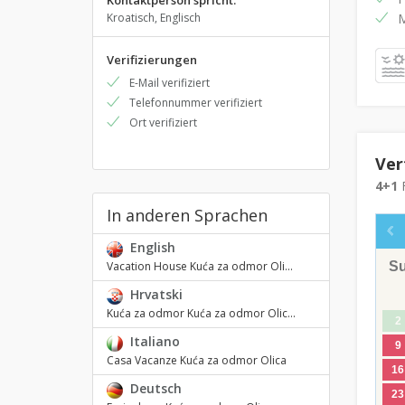
Kontaktperson spricht:
Kroatisch, Englisch
M
Verifizierungen
E-Mail verifiziert
Telefonnummer verifiziert
Ort verifiziert
Ver
4+1
F
In anderen Sprachen
English
S
Vacation House Kuća za odmor Oli...
Hrvatski
Kuća za odmor Kuća za odmor Olic...
2
Italiano
9
Casa Vacanze Kuća za odmor Olica
16
Deutsch
23