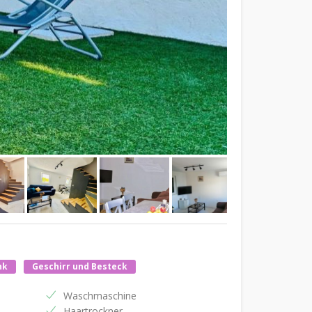
nk
Geschirr und Besteck
Waschmaschine
Haartrockner