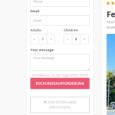
Fe
Email:
2
70 m
Anzah
Adults:
Children:
Your message:
Kontaktieren Sie den Eigentümer direkt
BUCHUNGSAUFFORDERUNG
ZUM REISEPLANER
HINZUFÜGEN