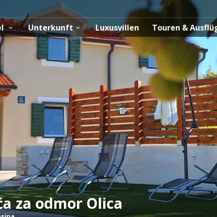
el
Unterkunft
Luxusvillen
Touren & Ausfl
ća za odmor Olica
sina