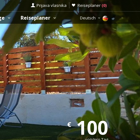
Prijava vlasnika
Reiseplaner
(
0
)
üge
Reiseplaner
Deutsch
100
€
von/pro Tag