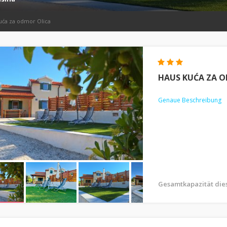
uća za odmor Olica
HAUS KUĆA ZA 
Genaue Beschreibung
Gesamtkapazität dies