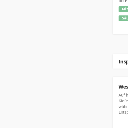
Im P
Mit
Säu
Ins
Wes
Auf h
Kief
währ
Ents