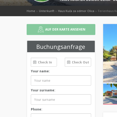
Home
Unterkunft
Haus Kuća za odmor Olica
Ferienhaus K
AUF DER KARTE ANSEHEN
Buchungsanfrage
Your name:
Your surname:
Phone: