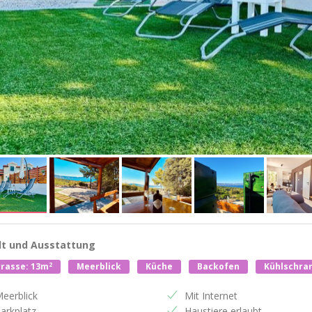
lt und Ausstattung
2
rasse: 13m
Meerblick
Küche
Backofen
Kühlschra
eerblick
Mit Internet
arkplatz
Haustiere erlaubt