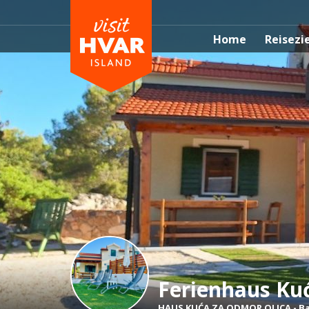
Home
Reisezi
Ferienhaus Ku
HAUS KUĆA ZA ODMOR OLICA
-
Ba