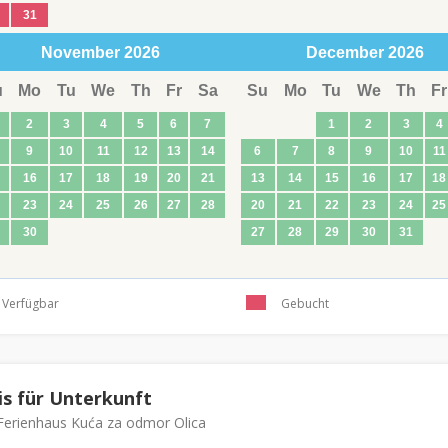
31
November
2026
December
2026
u
Mo
Tu
We
Th
Fr
Sa
Su
Mo
Tu
We
Th
Fr
2
3
4
5
6
7
1
2
3
4
9
10
11
12
13
14
6
7
8
9
10
11
16
17
18
19
20
21
13
14
15
16
17
18
23
24
25
26
27
28
20
21
22
23
24
25
30
27
28
29
30
31
Verfügbar
Gebucht
is für Unterkunft
erienhaus Kuća za odmor Olica