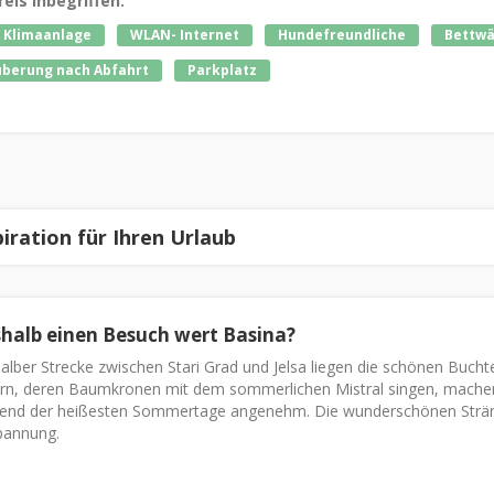
reis inbegriffen:
 Klimaanlage
WLAN- Internet
Hundefreundliche
Bettwä
berung nach Abfahrt
Parkplatz
piration für Ihren Urlaub
halb einen Besuch wert Basina?
alber Strecke zwischen Stari Grad und Jelsa liegen die schönen Buch
ern, deren Baumkronen mit dem sommerlichen Mistral singen, machen 
end der heißesten Sommertage angenehm. Die wunderschönen Strände 
pannung.