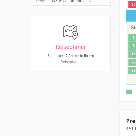
Ferienhaus Kuća za odmor Olica
30
S
1
Reiseplaner
8
15
Sie haben
0
Artikel in Ihrem
Reiseplaner
22
29
Pre
4+1
F