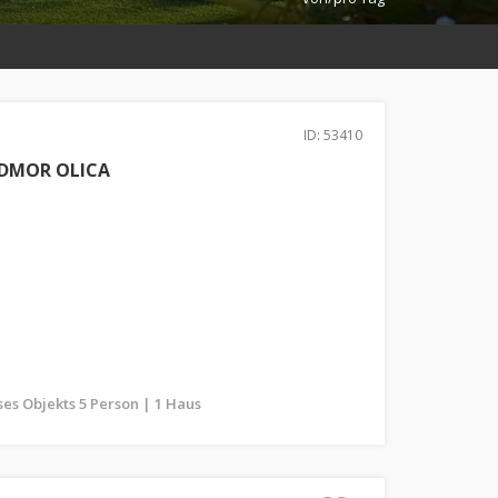
ID: 53410
ODMOR OLICA
es Objekts 5 Person | 1 Haus