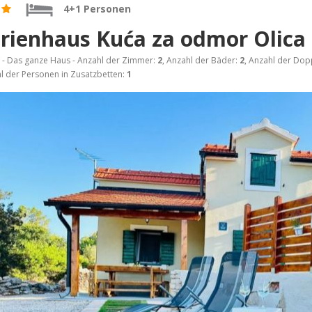
4+1 Personen
rienhaus Kuća za odmor Olica
- Das ganze Haus - Anzahl der Zimmer:
2
, Anzahl der Bäder:
2
, Anzahl der Dop
l der Personen in Zusatzbetten:
1