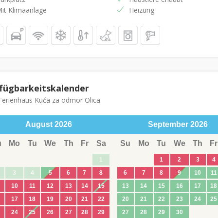
it Klimaanlage
Heizung
fügbarkeitskalender
erienhaus Kuća za odmor Olica
August
2026
September
2026
u
Mo
Tu
We
Th
Fr
Sa
Su
Mo
Tu
We
Th
Fr
1
1
2
3
4
3
4
5
6
7
8
6
7
8
9
10
11
10
11
12
13
14
15
13
14
15
16
17
18
17
18
19
20
21
22
20
21
22
23
24
25
24
25
26
27
28
29
27
28
29
30