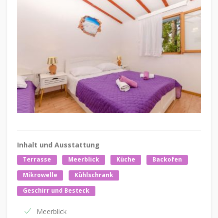
Inhalt und Ausstattung
Terrasse
Meerblick
Küche
Backofen
Mikrowelle
Kühlschrank
Geschirr und Besteck
Meerblick