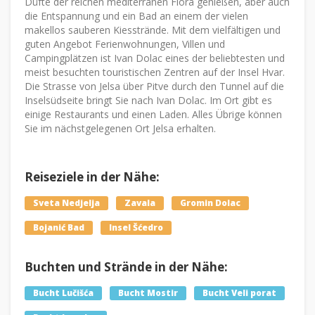
Düfte der reichen mediterranen Flora genießen, aber auch
die Entspannung und ein Bad an einem der vielen
makellos sauberen Kiesstrände. Mit dem vielfältigen und
guten Angebot Ferienwohnungen, Villen und
Campingplätzen ist Ivan Dolac eines der beliebtesten und
meist besuchten touristischen Zentren auf der Insel Hvar.
Die Strasse von Jelsa über Pitve durch den Tunnel auf die
Inselsüdseite bringt Sie nach Ivan Dolac. Im Ort gibt es
einige Restaurants und einen Laden. Alles Übrige können
Sie im nächstgelegenen Ort Jelsa erhalten.
Reiseziele in der Nähe:
Sveta Nedjelja
Zavala
Gromin Dolac
Bojanić Bad
Insel Šćedro
Buchten und Strände in der Nähe:
Bucht Lučišća
Bucht Mostir
Bucht Veli porat