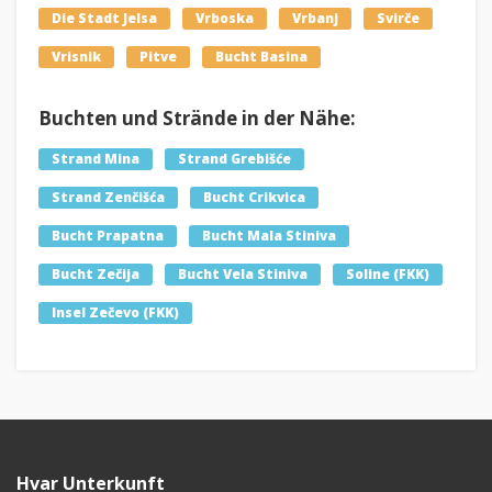
Die Stadt Jelsa
Vrboska
Vrbanj
Svirče
Vrisnik
Pitve
Bucht Basina
Buchten und Strände in der Nähe:
Strand Mina
Strand Grebišće
Strand Zenčišća
Bucht Crikvica
Bucht Prapatna
Bucht Mala Stiniva
Bucht Zečija
Bucht Vela Stiniva
Soline (FKK)
Insel Zečevo (FKK)
Hvar Unterkunft