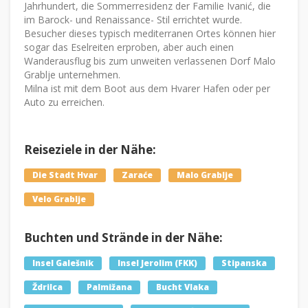
Jahrhundert, die Sommerresidenz der Familie Ivanić, die
im Barock- und Renaissance- Stil errichtet wurde.
Besucher dieses typisch mediterranen Ortes können hier
sogar das Eselreiten erproben, aber auch einen
Wanderausflug bis zum unweiten verlassenen Dorf Malo
Grablje unternehmen.
Milna ist mit dem Boot aus dem Hvarer Hafen oder per
Auto zu erreichen.
Reiseziele in der Nähe:
Die Stadt Hvar
Zaraće
Malo Grablje
Velo Grablje
Buchten und Strände in der Nähe:
Insel Galešnik
Insel Jerolim (FKK)
Stipanska
Ždrilca
Palmižana
Bucht Vlaka