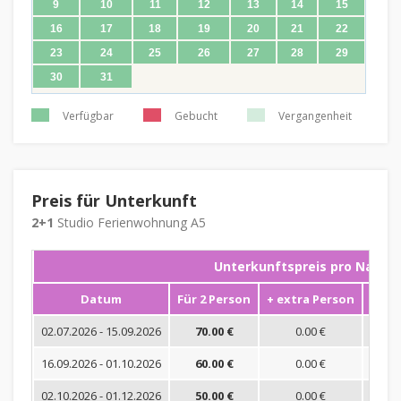
9
10
11
12
13
14
15
16
17
18
19
20
21
22
23
24
25
26
27
28
29
30
31
Verfügbar
Gebucht
Vergangenheit
Preis für Unterkunft
2+1
Studio Ferienwohnung A5
Unterkunftspreis pro Nacht
Datum
Für 2 Person
+ extra Person
Mini
02.07.2026 - 15.09.2026
70.00 €
0.00 €
16.09.2026 - 01.10.2026
60.00 €
0.00 €
02.10.2026 - 01.12.2026
50.00 €
0.00 €