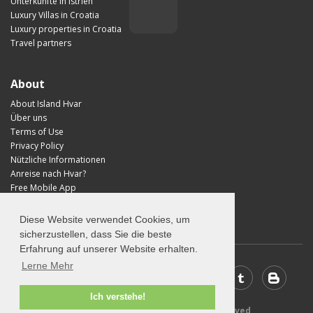
Unterkünfte in Istrien
Luxury Villas in Croatia
Luxury properties in Croatia
Travel partners
About
About Island Hvar
Über uns
Terms of Use
Privacy Policy
Nützliche Informationen
Anreise nach Hvar?
Free Mobile App
Visit Croatia
Diese Website verwendet Cookies, um
sicherzustellen, dass Sie die beste
Erfahrung auf unserer Website erhalten.
Lerne Mehr
Ich verstehe!
© 2026 Visit-Hvar.com - All rights reserved