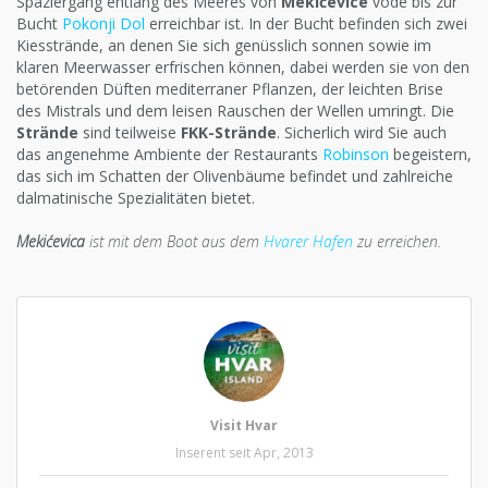
Spaziergang entlang des Meeres von
Mekićevice
vode bis zur
Bucht
Pokonji Dol
erreichbar ist. In der Bucht befinden sich zwei
Kiesstrände, an denen Sie sich genüsslich sonnen sowie im
klaren Meerwasser erfrischen können, dabei werden sie von den
betörenden Düften mediterraner Pflanzen, der leichten Brise
des Mistrals und dem leisen Rauschen der Wellen umringt. Die
Strände
sind teilweise
FKK-Strände
. Sicherlich wird Sie auch
das angenehme Ambiente der Restaurants
Robinson
begeistern,
das sich im Schatten der Olivenbäume befindet und zahlreiche
dalmatinische Spezialitäten bietet.
Mekićevica
ist mit dem Boot aus dem
Hvarer Hafen
zu erreichen.
Visit Hvar
Inserent seit Apr, 2013