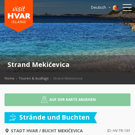
Deutsch
Strand Mekićevica
Home
Touren & Ausflüge
Strand Mekićevica
AUF DER KARTE ANSEHEN
Strände und Buchten
STADT HVAR
/
BUCHT MEKIĆEVICA
ID: HV-TR-161