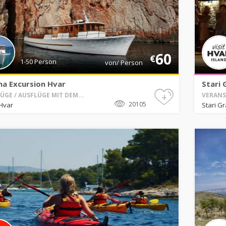
60
€
1-50 Person
von/ Person
na Excursion Hvar
Stari 
+
ÜGE / AUSFLÜGE MIT DEM...
VERANS
20105
Hvar
Stari G