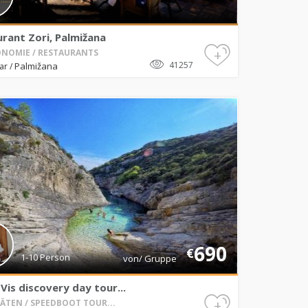
rant Zori, Palmižana
+
NOMIE / RESTAURANTS
41257
Palmižana
var
/
690
€
1-10 Person
von/ Gruppe
 Vis discovery day tour...
+
TÄTEN / SPEEDBOOT TOUR...