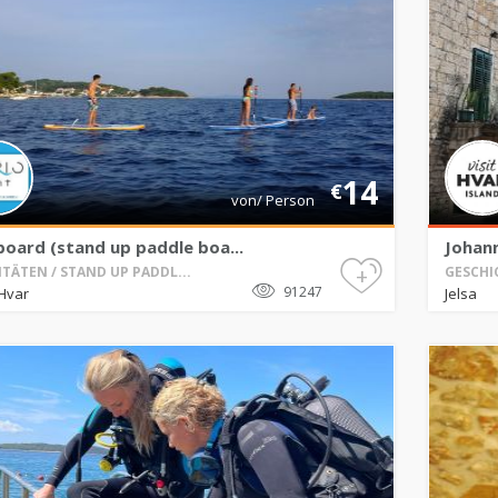
14
€
von/ Person
board (stand up paddle boa...
Johann
+
ITÄTEN / STAND UP PADDL...
GESCHIC
91247
Hvar
Jelsa