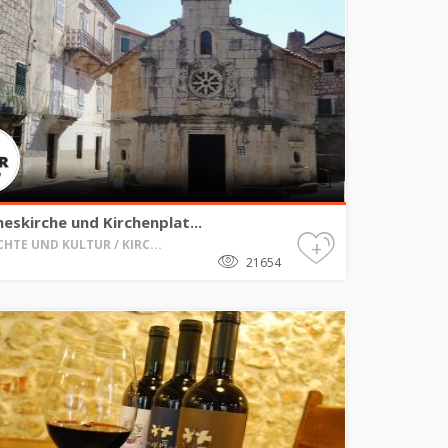
eskirche und Kirchenplat...
+
HTE UND KULTUR / KIRC...
21654