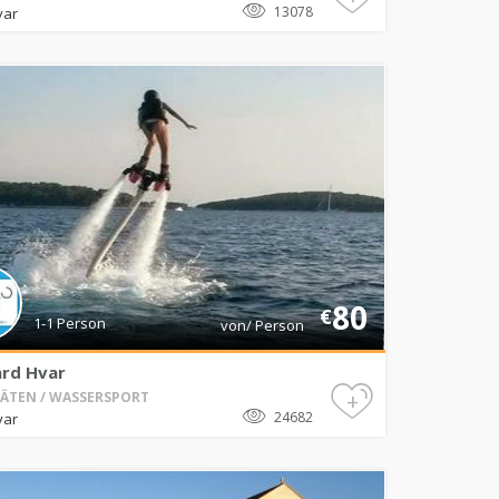
13078
var
80
€
1-1 Person
von/ Person
ard Hvar
+
TÄTEN / WASSERSPORT
24682
var