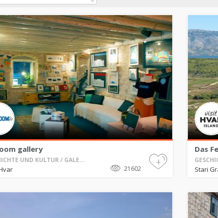
oom gallery
Das Fe
+
ICHTE UND KULTUR / GALE...
GESCHIC
21602
Hvar
Stari G