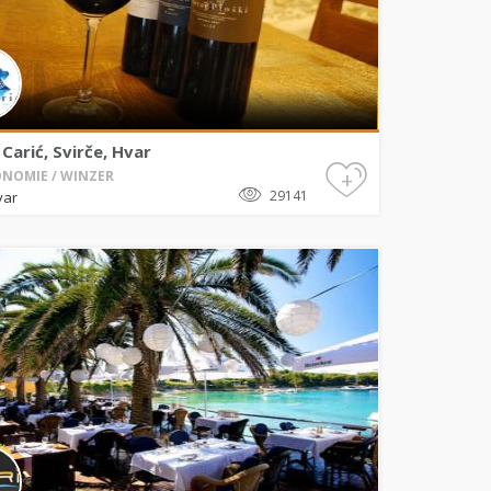
Carić, Svirče, Hvar
+
NOMIE / WINZER
29141
var