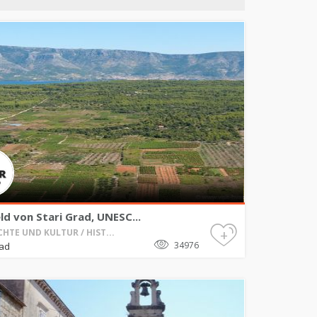
ld von Stari Grad, UNESC...
+
HTE UND KULTUR / HIST...
34976
rad