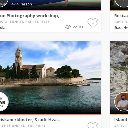
4-14 Person
ion Photography workshop,...
Restau
+
STALTUNGEN / KULTURELLE...
GASTRO
22183
olac
Stadt H
iskanerkloster, Stadt Hva...
Island
+
ICHTE UND KULTUR / HIST...
AKTIVI