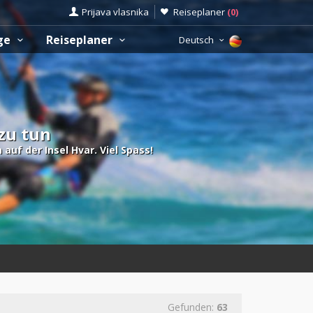
Prijava vlasnika
Reiseplaner
(
0
)
üge
Reiseplaner
Deutsch
 zu tun
auf der Insel Hvar. Viel Spass!
Gefunden:
63