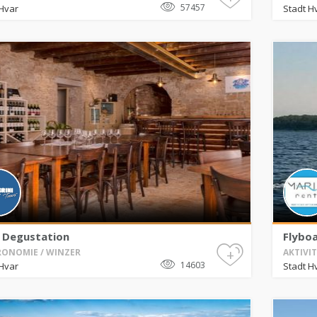
57457
Hvar
Stadt H
 Degustation
Flybo
+
ONOMIE / WINZER
AKTIVI
14603
Hvar
Stadt H