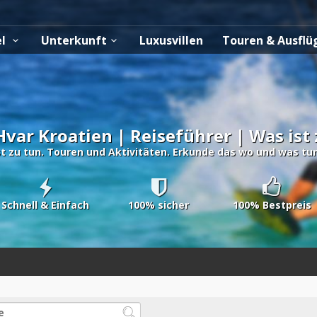
el
Unterkunft
Luxusvillen
Touren & Ausfl
Hvar Kroatien | Reiseführer | Was ist
st zu tun. Touren und Aktivitäten. Erkunde das wo und was tun 
Schnell & Einfach
100% sicher
100% Bestpreis