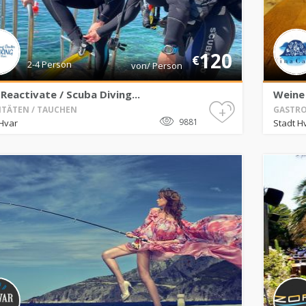
120
€
2-4 Person
von/ Person
Reactivate / Scuba Diving...
Weine 
+
ITÄTEN / TAUCHEN
GASTRO
9881
Hvar
Stadt H