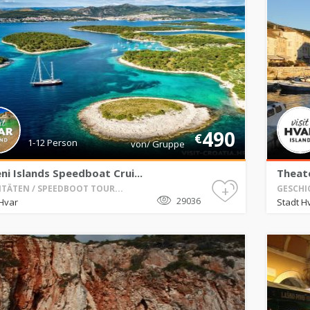
490
€
1-12 Person
von/ Gruppe
ni Islands Speedboat Crui...
Theat
+
ITÄTEN / SPEEDBOOT TOUR...
GESCHIC
29036
Hvar
Stadt H