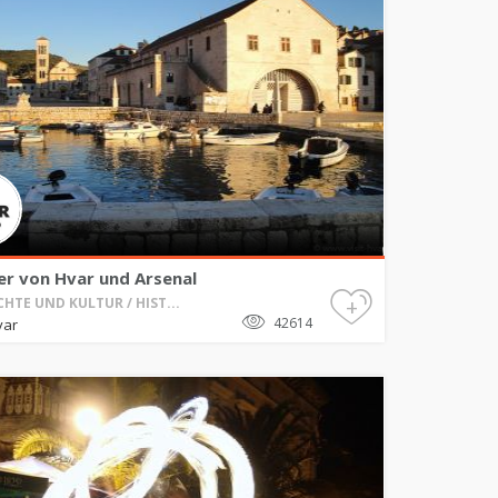
er von Hvar und Arsenal
+
HTE UND KULTUR / HIST...
42614
var