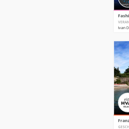
Fash
VERAN
Ivan D
Franz
GESCH