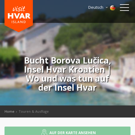
Deutsch
Bucht Borova Lučica,
Insel Hvar Kroatien |
Wo und was tun auf
der Insel Hvar
Home
Touren & Ausflüge
AUF DER KARTE ANSEHEN