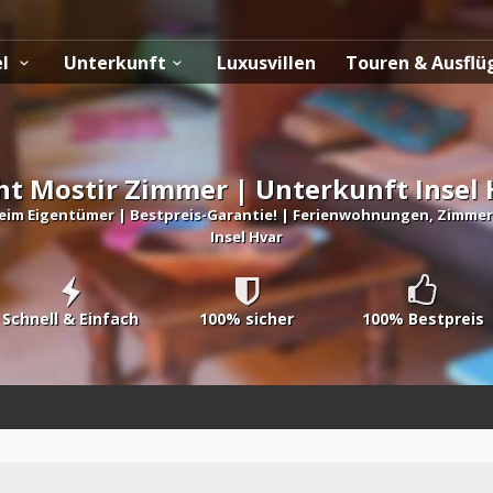
el
Unterkunft
Luxusvillen
Touren & Ausfl
ht Mostir Zimmer | Unterkunft Insel 
eim Eigentümer | Bestpreis-Garantie! | Ferienwohnungen, Zimmer, 
Insel Hvar
Schnell & Einfach
100% sicher
100% Bestpreis