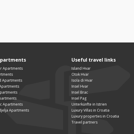
Apartments
Useful travel links
ar Apartments
Island Hvar
artments
Otok Hvar
ad Apartments
Isola di Hvar
Apartments
Insel Hvar
Apartments
Insel Brac
partments
Insel Pag
ac Apartments
Unterkünfte in Istrien
djelja Apartments
Luxury Villas in Croatia
Luxury properties in Croatia
Travel partners