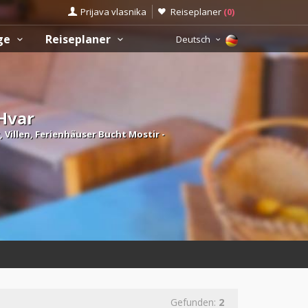
Prijava vlasnika
Reiseplaner
(
0
)
üge
Reiseplaner
Deutsch
Hvar
Villen, Ferienhäuser Bucht Mostir -
Gefunden:
2