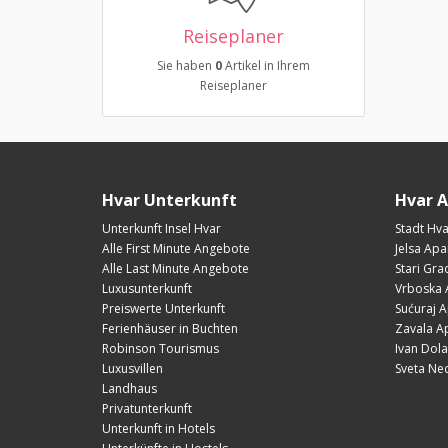
Reiseplaner
Sie haben
0
Artikel in Ihrem
Reiseplaner
Hvar Unterkunft
Hvar 
Unterkunft Insel Hvar
Stadt Hv
Alle First Minute Angebote
Jelsa Ap
Alle Last Minute Angebote
Stari Gr
Luxusunterkunft
Vrboska 
Preiswerte Unterkunft
Sućuraj 
Ferienhäuser in Buchten
Zavala A
Robinson Tourismus
Ivan Dol
Luxusvillen
Sveta Ne
Landhaus
Privatunterkunft
Unterkunft in Hotels