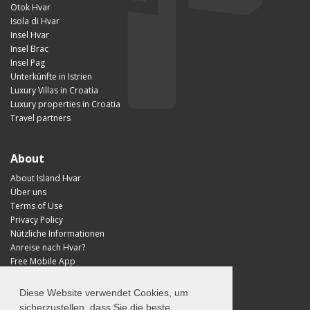
Otok Hvar
Isola di Hvar
Insel Hvar
Insel Brac
Insel Pag
Unterkünfte in Istrien
Luxury Villas in Croatia
Luxury properties in Croatia
Travel partners
About
About Island Hvar
Über uns
Terms of Use
Privacy Policy
Nützliche Informationen
Anreise nach Hvar?
Free Mobile App
Visit Croatia
Diese Website verwendet Cookies, um
sicherzustellen, dass Sie die beste