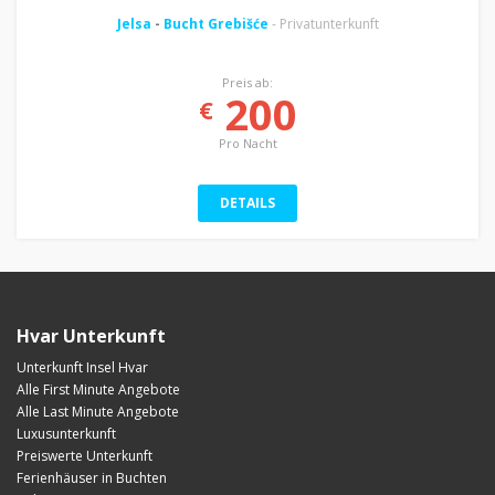
Jelsa
-
Bucht Grebišće
- Privatunterkunft
Preis ab:
200
€
Pro Nacht
DETAILS
Hvar Unterkunft
Unterkunft Insel Hvar
Alle First Minute Angebote
Alle Last Minute Angebote
Luxusunterkunft
Preiswerte Unterkunft
Ferienhäuser in Buchten